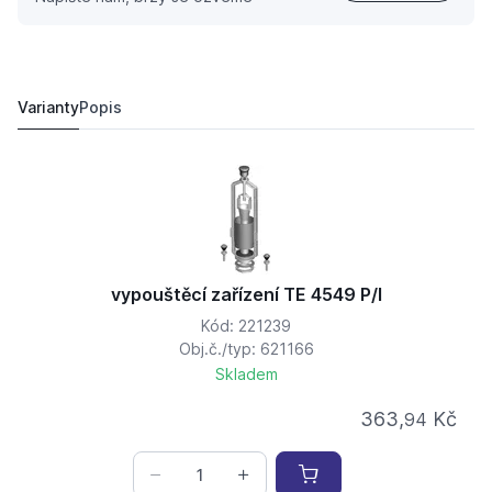
vypouštěcí zařízení TE 4549 P/I
363,
Kč
94
334,
Kč
20
Varianty
Popis
vypouštěcí zařízení TE 4549 P/I
Kód: 221239
Obj.č./typ: 621166
Skladem
363,
Kč
94