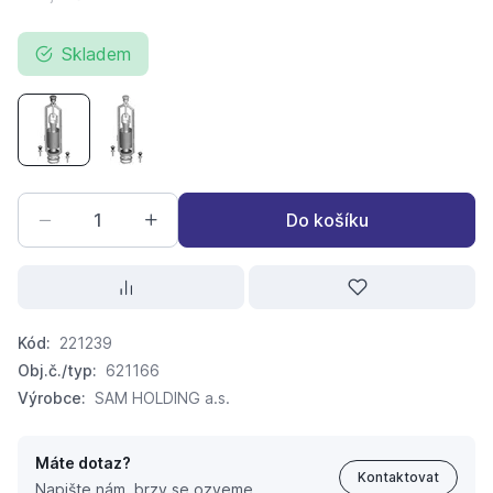
Skladem
vypouštěcí zařízení TE 4549 P/I
vypouštěcí zařízení TE 4549 B/I
Do košíku
Kód:
221239
Obj.č./typ:
621166
Výrobce:
SAM HOLDING a.s.
Máte dotaz?
Kontaktovat
Napište nám, brzy se ozveme