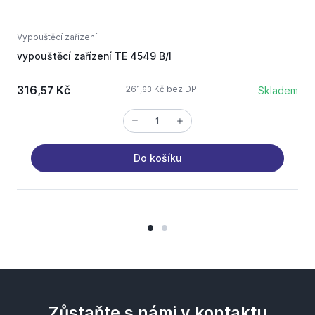
Vypouštěcí zařízení
V
vypouštěcí zařízení TE 4549 B/I
v
316,
Kč
261,
Kč bez DPH
57
Skladem
63
Do košíku
Zůstaňte s námi v kontaktu