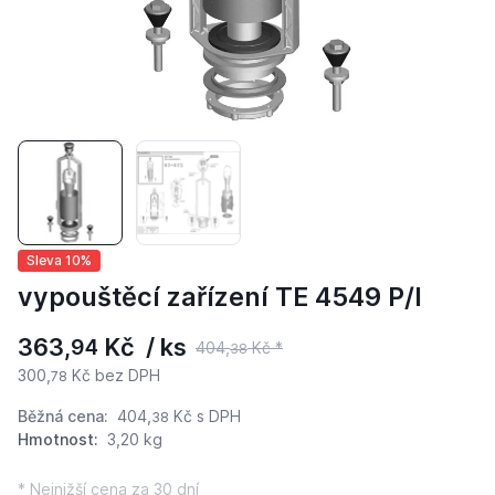
Sleva 10%
vypouštěcí zařízení TE 4549 P/I
363,
Kč / ks
94
404,
Kč *
38
300,
Kč bez DPH
78
Běžná cena:
404,
Kč
s DPH
38
Hmotnost:
3,20 kg
* Nejnižší cena za 30 dní