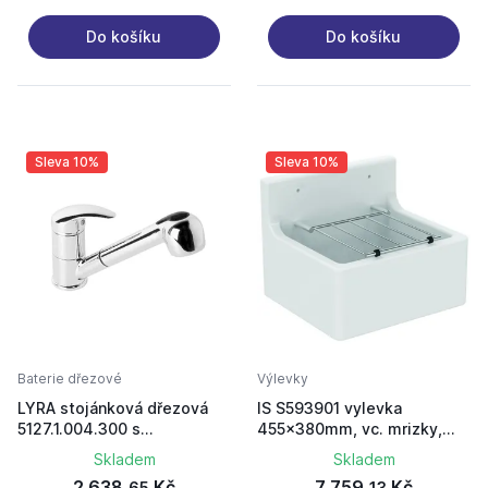
Do košíku
Do košíku
Sleva 10%
Sleva 10%
Baterie dřezové
Výlevky
LYRA stojánková dřezová
IS S593901 vylevka
5127.1.004.300 s
455x380mm, vc. mrizky,
vytah.sprchou chrom
bila/chrom
Skladem
Skladem
2 638,
Kč
7 759,
Kč
65
13