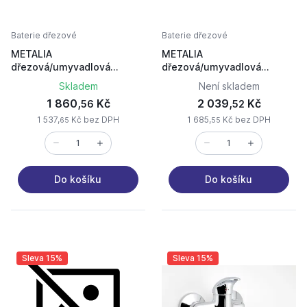
Baterie dřezové
Baterie dřezové
METALIA
METALIA
dřezová/umyvadlová
dřezová/umyvadlová
nástěnná 55070.0 rozteč
nástěnná 55070L.0 rozteč
Skladem
Není skladem
150mm chrom
150mm chrom lékařská páka
1 860,
Kč
2 039,
Kč
56
52
1 537,
Kč bez DPH
1 685,
Kč bez DPH
65
55
Do košíku
Do košíku
Sleva 15%
Sleva 15%