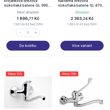
stojánková dřezová
nástěnná dřezová
nizkotlaká baterie GL 9900
nízkotlaká baterie GL 8700
kohoutková s otočným
páková
Není skladem
Skladem
ramínkem
1 896,
Kč
2 363,
Kč
77
24
1 567,
Kč bez DPH
1 953,
Kč bez DPH
58
10
Více variant
Do košíku
Sleva 15%
Sleva 15%