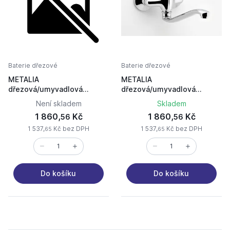
Baterie dřezové
Baterie dřezové
METALIA
METALIA
dřezová/umyvadlová
dřezová/umyvadlová
nástěnná 55070L.0 rozteč
nástěnná 55074.0 rozteč
Není skladem
Skladem
150mm chrom lékařská páka
100mm chrom
1 860,
Kč
1 860,
Kč
56
56
1 537,
Kč bez DPH
1 537,
Kč bez DPH
65
65
Do košíku
Do košíku