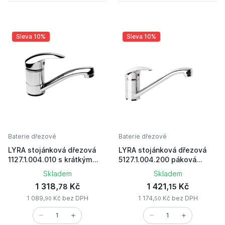
Sleva 10%
Sleva 10%
Baterie dřezové
Baterie dřezové
LYRA stojánková dřezová
LYRA stojánková dřezová
1127.1.004.010 s krátkým
5127.1.004.200 páková
výtokem chrom
chrom
Skladem
Skladem
1 318,
Kč
1 421,
Kč
78
15
1 089,
Kč bez DPH
1 174,
Kč bez DPH
90
50