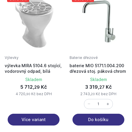
Výlevky
Baterie dřezové
výlevka MIRA 5104.6 stojící,
baterie MIO 5171.1.004.200
vodorovný odpad, bílá
dřezová stoj. páková chrom
Skladem
Skladem
5 712,
Kč
3 319,
Kč
29
27
4 720,
Kč bez DPH
2 743,
Kč bez DPH
90
20
Více variant
Do košíku