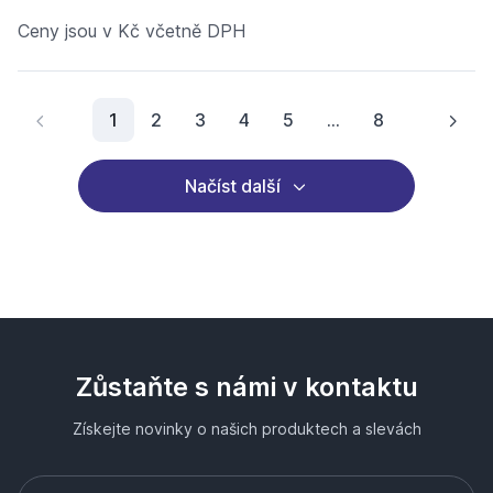
Ceny jsou v Kč včetně DPH
Aktuální stránka
1
2
3
4
5
...
8
Načíst další
Zůstaňte s námi v kontaktu
Získejte novinky o našich produktech a slevách