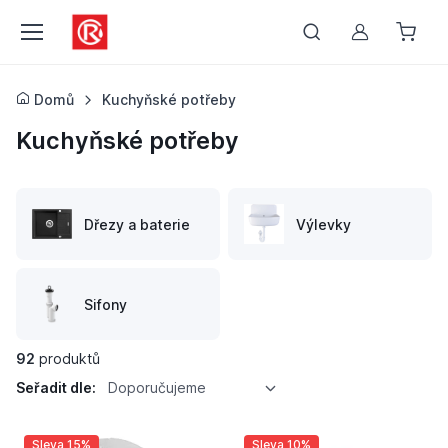
Můj účet
Domů
Kuchyňské potřeby
Kuchyňské potřeby
Dřezy a baterie
Výlevky
Sifony
92
produktů
Seřadit dle:
Doporučujeme
Sleva 15%
Sleva 10%