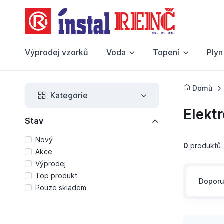
Výprodej vzorků
Voda
Topení
Plyn
Domů
Kategorie
Elektr
Stav
Nový
0
produktů
Akce
Výprodej
Top produkt
Dopor
Pouze skladem