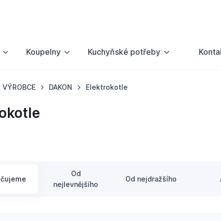
Koupelny
Kuchyňské potřeby
Konta
VÝROBCE
DAKON
Elektrokotle
okotle
Od
učujeme
Od nejdražšího
nejlevnějšího