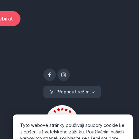
bírat
Přepnout režim
Tyto webové stránky používají soubory cookie ke
zlepšení uživatelského zážitku. Používáním našich
webových stránek souhlasíte se všemi soubory