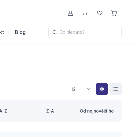
Můj účet
Porovnávání
Oblíbené
kt
Blog
Co hledáte?
12
A-Z
Z-A
Od nejnovějšího