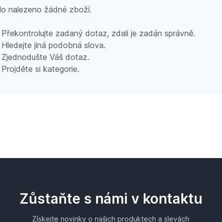
o nalezeno žádné zboží.
Překontrolujte zadaný dotaz, zdali je zadán správně.
Hledejte jiná podobná slova.
Zjednodušte Váš dotaz.
Projděte si kategorie.
Zůstaňte s námi v kontaktu
Získejte novinky o našich produktech a slevách