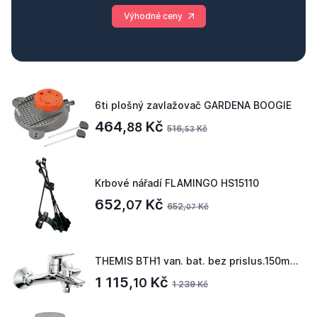
Výhodné ceny
6ti plošný zavlažovač GARDENA BOOGIE
464,
Kč
88
516,
Kč
53
Krbové nářadí FLAMINGO HS15110
652,
Kč
07
652,
Kč
07
THEMIS BTH1 van. bat. bez prislus.150mm, chrom
1 115,
Kč
10
1 239 Kč