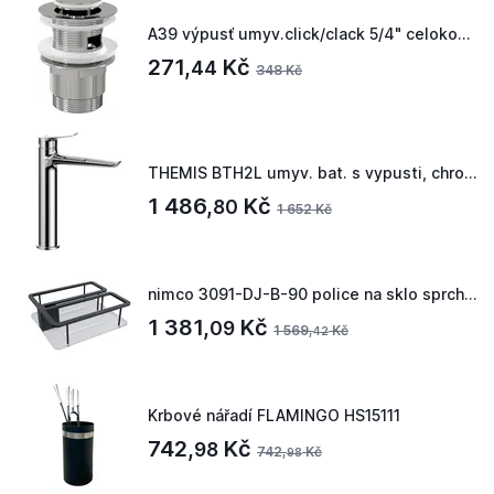
A39 výpusť umyv.click/clack 5/4" celokovová, malá zátka
271,
Kč
44
348 Kč
THEMIS BTH2L umyv. bat. s vypusti, chrom
1 486,
Kč
80
1 652 Kč
nimco 3091-DJ-B-90 police na sklo sprch. koutu
1 381,
Kč
09
1 569,
Kč
42
Krbové nářadí FLAMINGO HS15111
742,
Kč
98
742,
Kč
98