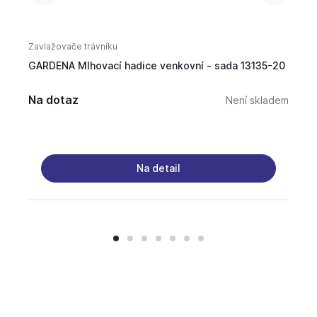
Zavlažovače trávníku
Pon
GARDENA Mlhovací hadice venkovní - sada 13135-20
GAR
aut
Na dotaz
6 
Není skladem
Na detail