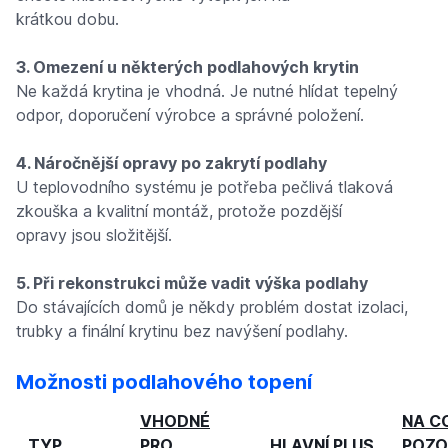
krátkou dobu.
3. Omezení u některých podlahových krytin
Ne každá krytina je vhodná. Je nutné hlídat tepelný
odpor, doporučení výrobce a správné položení.
4. Náročnější opravy po zakrytí podlahy
U teplovodního systému je potřeba pečlivá tlaková
zkouška a kvalitní montáž, protože pozdější
opravy jsou složitější.
5. Při rekonstrukci může vadit výška podlahy
Do stávajících domů je někdy problém dostat izolaci,
trubky a finální krytinu bez navýšení podlahy.
Možnosti podlahového topení
VHODNÉ
NA C
TYP
PRO
HLAVNÍ PLUS
POZO