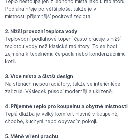
Teplo nestoupá jen z jednoho místa jako u radiátoru.
Podlaha hřeje po větší ploše, takže je v
místnosti příjemnější pocitová teplota.
2. Nižší provozní teplota vody
Teplovodní podlahové topení často pracuje s nižší
teplotou vody než klasické radiátory. To se hodí
zejména k tepelnému čerpadlu nebo kondenzačnímu
kotli.
3. Více místa a čistší design
Na stěnách nejsou radiátory, takže se interiér lépe
zařizuje. Výsledek působí moderněji a uklizeněji.
4. Příjemné teplo pro koupelnu a obytné místnosti
Teplá dlažba je velký komfort hlavně v koupelně,
chodbě, kuchyni nebo obývacím pokoji.
5. Méně víření prachu