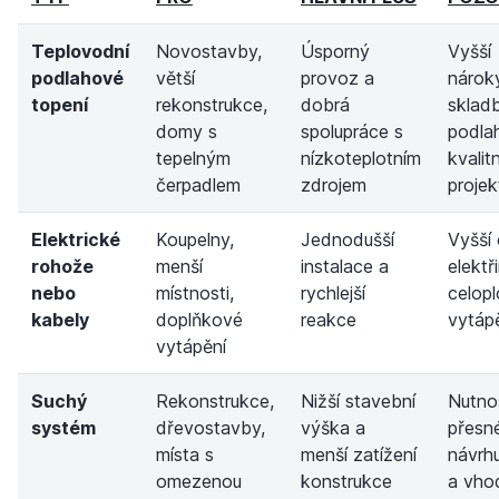
Teplovodní
Novostavby,
Úsporný
Vyšší
podlahové
větší
provoz a
nárok
topení
rekonstrukce,
dobrá
sklad
domy s
spolupráce s
podla
tepelným
nízkoteplotním
kvalitn
čerpadlem
zdrojem
projek
Elektrické
Koupelny,
Jednodušší
Vyšší
rohože
menší
instalace a
elektř
nebo
místnosti,
rychlejší
celop
kabely
doplňkové
reakce
vytáp
vytápění
Suchý
Rekonstrukce,
Nižší stavební
Nutno
systém
dřevostavby,
výška a
přesn
místa s
menší zatížení
návrh
omezenou
konstrukce
a vho