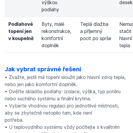
výškou
desek
podlahy
Podlahové
Byty, malé
Teplá dlažba
Nemus
topení jen
rekonstrukce,
a příjemný
stačit
v koupelně
komfortní
pocit po sprše
hlavní
doplněk
tepla
Jak vybrat správné řešení
• Zvažte, jestli má topení sloužit jako hlavní zdroj tepla,
nebo jen jako komfortní doplněk.
• Ověřte skladbu podlahy: izolace, výška, typ potěru
nebo suchého systému a finální krytina.
• Vyberte vhodnou regulaci pro jednotlivé místnosti,
aby se zbytečně netopilo tam, kde není
potřeba.
• U teplovodního systému vždy počítejte s kvalitním