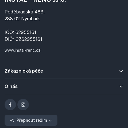
Poděbradská 483,
288 02 Nymburk
IČO: 62955161
DIČ: CZ62955161
www.instal-renc.cz
Zákaznická péče
O nás
Přepnout režim