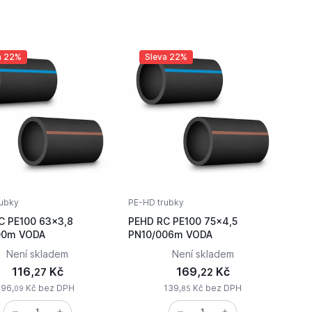
a 22%
Sleva 22%
ubky
PE-HD trubky
C PE100 63x3,8
PEHD RC PE100 75x4,5
PN10/100m VODA
PN10/006m VODA
Není skladem
Není skladem
116,
Kč
169,
Kč
27
22
96,
Kč bez DPH
139,
Kč bez DPH
09
85