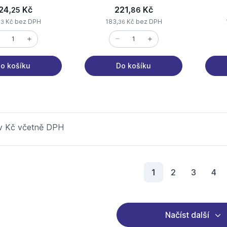
24,
Kč
221,
Kč
25
86
Kč bez DPH
183,
Kč bez DPH
33
36
o košíku
Do košíku
 v Kč včetně DPH
Aktuální stránka
1
2
3
4
Načíst další