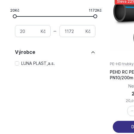
Sleva 22
20Kč
1172Kč
Kč
Kč
Výrobce
LUNA PLAST,a.s.
PE-HD trubky
PEHD RC PE
Ne
20,
0
D