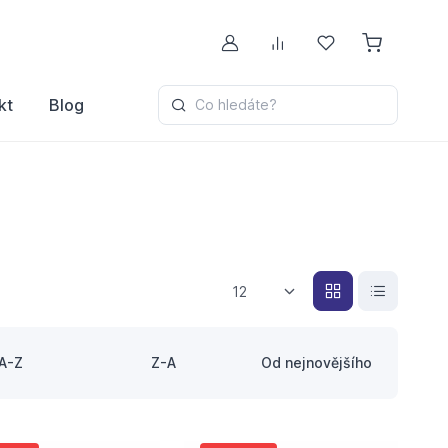
Můj účet
Porovnávání
Oblíbené
kt
Blog
Co hledáte?
12
A-Z
Z-A
Od nejnovějšího