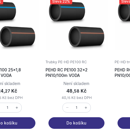
%
Sleva 22%
Slev
Trubky PE-HD PE100 RC
PE-HD tr
100 25x1,8
PEHD RC PE100 32x2
PEHD R
PN10/200m VODA
PN10/100m VODA
ní skladem
Není skladem
24,
Kč
48,
Kč
27
58
Kč bez DPH
40,
Kč bez DPH
5
15
o košíku
Do košíku