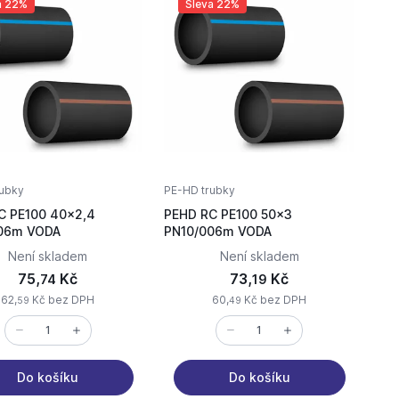
a 22%
Sleva 22%
ubky
PE-HD trubky
C PE100 40x2,4
PEHD RC PE100 50x3
PN10/006m VODA
PN10/006m VODA
Není skladem
Není skladem
75,
Kč
73,
Kč
74
19
62,
Kč bez DPH
60,
Kč bez DPH
59
49
Do košíku
Do košíku