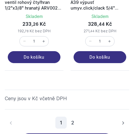
ventil rohový čtyřhran
A39 výpusť
1/2"x3/8" hranatý ARV002
umyv.click/clack 5/4"
ALCA PLAST
celokovová, malá zátka
Skladem
Skladem
233,
Kč
328,
Kč
26
44
192,
Kč bez DPH
271,
Kč bez DPH
78
44
Do košíku
Do košíku
Ceny jsou v Kč včetně DPH
Aktuální stránka
1
2