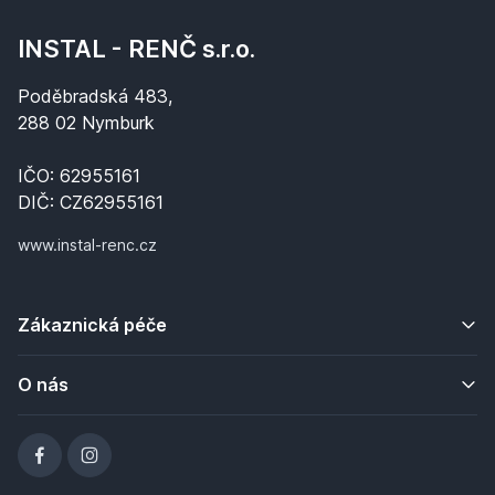
INSTAL - RENČ s.r.o.
Poděbradská 483,
288 02 Nymburk
IČO: 62955161
DIČ: CZ62955161
www.instal-renc.cz
Zákaznická péče
O nás