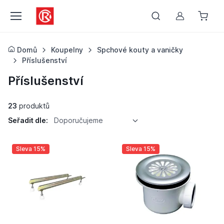
Můj účet
Domů
Koupelny
Spchové kouty a vaničky
Příslušenství
Příslušenství
23
produktů
Seřadit dle:
Doporučujeme
Sleva 15%
Sleva 15%