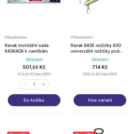
Příslušenství
Příslušenství
Ravak montážní sada
Ravak BASE nožičky 600
KASKADA k vaničkám
univerzální nožičky pod
vani.LA 80cm
Skladem
Skladem
501,
Kč
714 Kč
50
414,
Kč bez DPH
590,
Kč bez DPH
46
08
Více variant
Do košíku