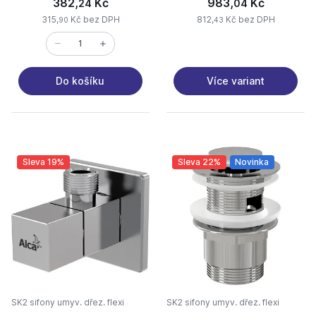
382,
Kč
983,
Kč
24
04
315,
Kč bez DPH
812,
Kč bez DPH
90
43
Více variant
Do košíku
Sleva 19%
Sleva 22%
Novinka
SK2 sifony umyv. dřez. flexi
SK2 sifony umyv. dřez. flexi