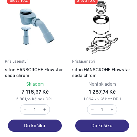
Sleva 10%
Sleva 10%
Příslušenství
Příslušenství
sifon HANSGROHE Flowstar
sifon HANSGROHE Flowstar
sada chrom
sada chrom
Skladem
Není skladem
7 116,
Kč
1 287,
Kč
67
74
5 881,
Kč bez DPH
1 064,
Kč bez DPH
55
25
Do košíku
Do košíku