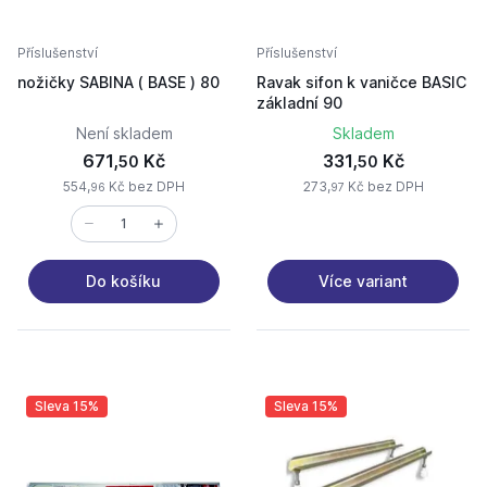
Příslušenství
Příslušenství
nožičky SABINA ( BASE ) 80
Ravak sifon k vaničce BASIC
základní 90
Není skladem
Skladem
671,
Kč
331,
Kč
50
50
554,
Kč bez DPH
273,
Kč bez DPH
96
97
Více variant
Do košíku
Sleva 15%
Sleva 15%