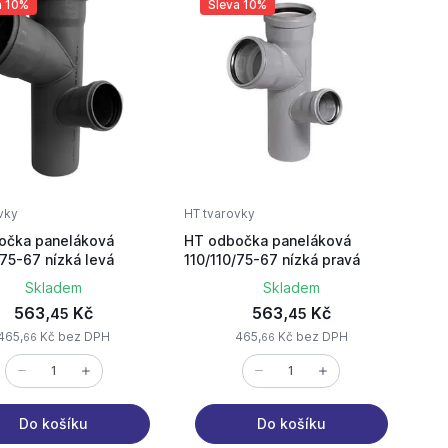
a 10%
Sleva 10%
vky
HT tvarovky
očka paneláková
HT odbočka paneláková
/75-67 nízká levá
110/110/75-67 nízká pravá
Skladem
Skladem
563,
Kč
563,
Kč
45
45
465,
Kč bez DPH
465,
Kč bez DPH
66
66
Do košíku
Do košíku