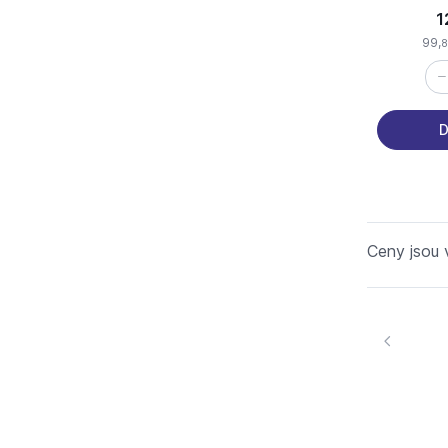
1
99,
8
D
Ceny jsou