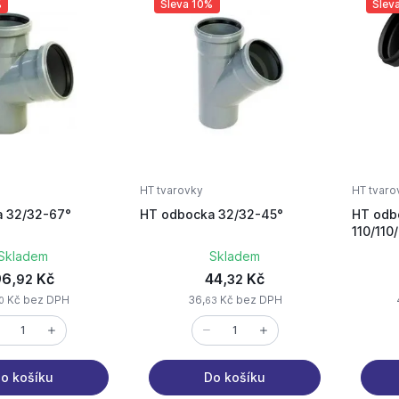
%
Sleva 10%
Slev
HT tvarovky
HT tvaro
 32/32-67°
HT odbocka 32/32-45°
HT odb
110/110
Skladem
Skladem
6,
Kč
44,
Kč
92
32
Kč bez DPH
36,
Kč bez DPH
0
63
o košíku
Do košíku