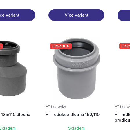
ce variant
Více variant
%
Sleva 10%
Slev
HT tvarovky
HT tvaro
 125/110 dlouhá
HT redukce dlouhá 160/110
HT hrd
prodlo
Skladem
Skladem