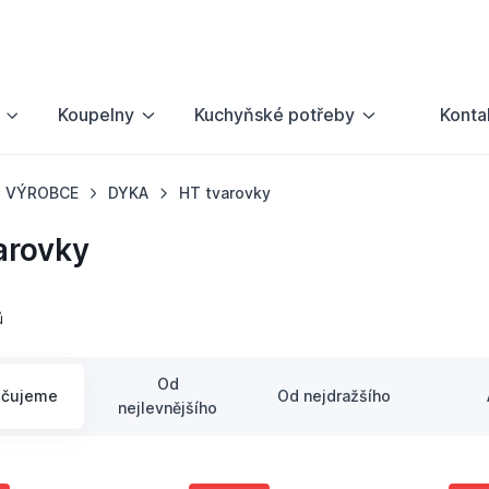
Koupelny
Kuchyňské potřeby
Konta
VÝROBCE
DYKA
HT tvarovky
arovky
ů
Od
učujeme
Od nejdražšího
nejlevnějšího