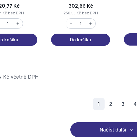
20,
Kč
302,
Kč
77
86
Kč bez DPH
250,
Kč bez DPH
1
30
o košíku
Do košíku
 v Kč včetně DPH
Aktuální stránka
1
2
3
4
Načíst další