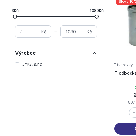
Sleva 10
3Kč
1080Kč
Kč
Kč
Výrobce
DYKA s.r.o.
HT tvarovky
HT odbocka
9
80,
1
D