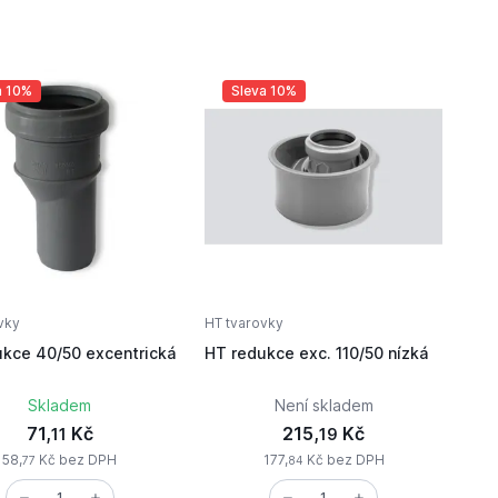
a 10%
Sleva 10%
vky
HT tvarovky
HT redukce 40/50 excentrická
HT redukce exc. 110/50 nízká
Skladem
Není skladem
71,
Kč
215,
Kč
11
19
58,
Kč bez DPH
177,
Kč bez DPH
77
84