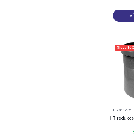
Ví
Sleva 10
HT tvarovky
HT redukce