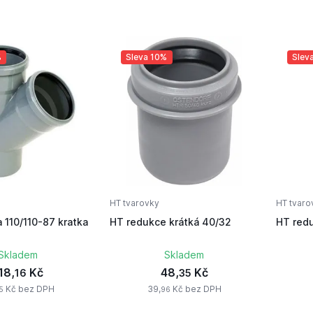
%
Sleva 10%
Slev
HT tvarovky
HT tvaro
 110/110-87 kratka
HT redukce krátká 40/32
Skladem
Skladem
18,
Kč
48,
Kč
16
35
Kč bez DPH
39,
Kč bez DPH
5
96