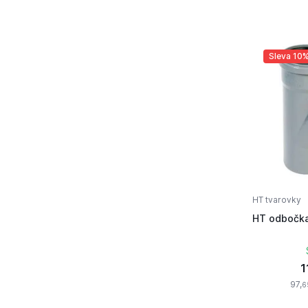
Sleva 10
HT tvarovky
HT odbočka
1
97,
6