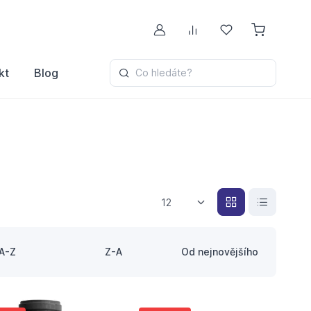
Můj účet
Porovnávání
Oblíbené
kt
Blog
Co hledáte?
12
A-Z
Z-A
Od nejnovějšího