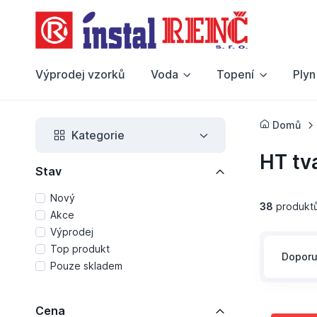
Výprodej vzorků
Voda
Topení
Plyn
Domů
Kategorie
HT tv
Stav
Nový
38
produkt
Akce
Výprodej
Top produkt
Dopor
Pouze skladem
Cena