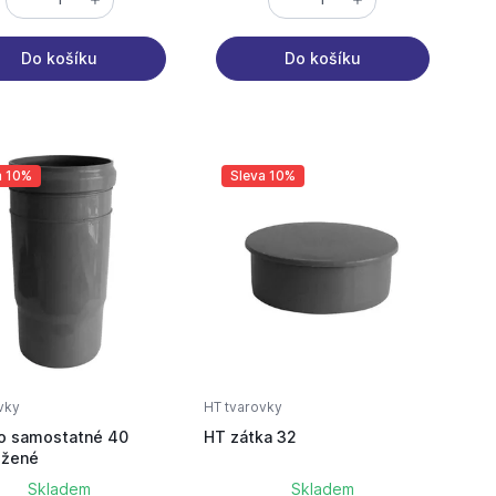
Do košíku
Do košíku
a 10%
Sleva 10%
vky
HT tvarovky
lo samostatné 40
HT zátka 32
užené
Skladem
Skladem