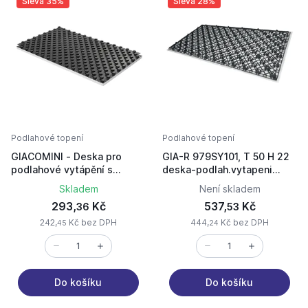
Sleva 35%
Sleva 28%
Podlahové topení
Podlahové topení
GIACOMINI - Deska pro
GIA-R 979SY101, T 50 H 22
podlahové vytápění s
deska-podlah.vytapeni
montážními výstupky
1200x800
Skladem
Není skladem
(140x80cm) T 50 H 30
293,
Kč
537,
Kč
36
53
242,
Kč bez DPH
444,
Kč bez DPH
45
24
Do košíku
Do košíku