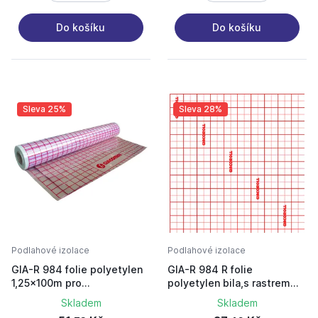
Do košíku
Do košíku
Sleva 25%
Sleva 28%
Podlahové izolace
Podlahové izolace
GIA-R 984 folie polyetylen
GIA-R 984 R folie
1,25x100m pro
polyetylen bila,s rastrem
podlah.vytapeni
50x50
Skladem
Skladem