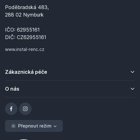
Poděbradská 483,
288 02 Nymburk
IČO: 62955161
DIČ: CZ62955161
www.instal-renc.cz
Zákaznická péče
O nás
Přepnout režim