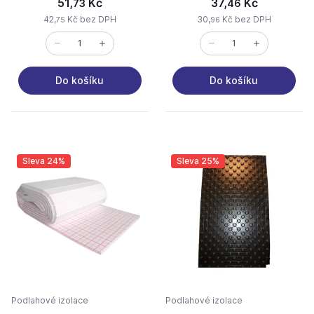
51,
Kč
37,
Kč
73
46
42,
Kč bez DPH
30,
Kč bez DPH
75
96
Do košíku
Do košíku
Sleva 24%
Sleva 25%
Podlahové izolace
Podlahové izolace