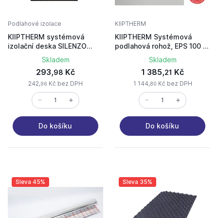
Podlahové izolace
KIIPTHERM
KIIPTHERM systémová
KIIPTHERM Systémová
izolační deska SILENZO
podlahová rohož, EPS 100 -
1400x800x30 mm s fólií
30mm s folií 10m2
Skladem
Skladem
293,
Kč
1 385,
Kč
98
21
242,
Kč bez DPH
1 144,
Kč bez DPH
96
80
Do košíku
Do košíku
Sleva 45%
Sleva 35%