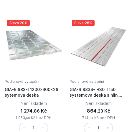
Sleva 20%
Sleva 28%
Podlahové vytápění
Podlahové vytápění
GIA-R 883-I 1200x600x28
GIA-R 883S- H30 T150
sytemova deska
systemova deska s hlin.
folii
Není skladem
Není skladem
1 274,
Kč
864,
Kč
86
23
1 053,
Kč bez DPH
714,
Kč bez DPH
60
24