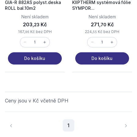
GIA-R 882AS polyst.deska
KIIPTHERM systémová fólie
ROLL bal.10m2
SYMPOR
1400x800mm/1,12m2 BEZ
Není skladem
Není skladem
izolace
203,
Kč
271,
Kč
23
70
167,
Kč bez DPH
224,
Kč bez DPH
96
55
Do košíku
Do košíku
Ceny jsou v Kč včetně DPH
Aktuální stránka
1