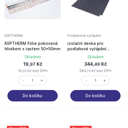
KIIPTHERM
Podlahové vytápění
KIIPTHERM Fólie pokovená
izolační deska pro
hliníkem s rastem 50x50mm
podlahové vytápění
Giacomini R 979 s
Skladem
Skladem
montážními výstupky T50
19,
Kč
344,
Kč
97
49
H55 1400x800mm
16,
Kč bez DPH
284,
Kč bez DPH
50
70
Do košíku
Do košíku