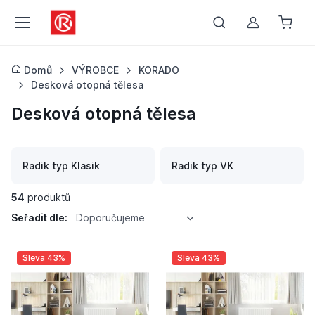
Můj účet
Domů
VÝROBCE
KORADO
Desková otopná tělesa
Desková otopná tělesa
Radik typ Klasik
Radik typ VK
54
produktů
Seřadit dle:
Doporučujeme
Sleva 43%
Sleva 43%