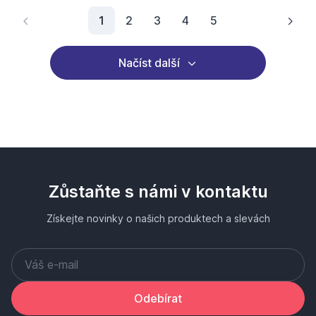
Aktuální stránka
1
2
3
4
5
Načíst další
Zůstaňte s námi v kontaktu
Získejte novinky o našich produktech a slevách
Odebírat