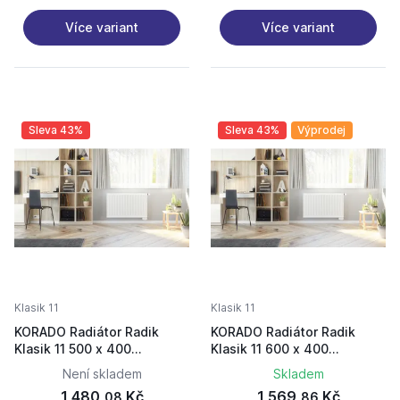
Více variant
Více variant
Sleva 43%
Sleva 43%
Výprodej
Klasik 11
Klasik 11
KORADO Radiátor Radik
KORADO Radiátor Radik
Klasik 11 500 x 400
Klasik 11 600 x 400
11050040-50-0010
11060040-50-0010
Není skladem
Skladem
1 480,
Kč
1 569,
Kč
08
86