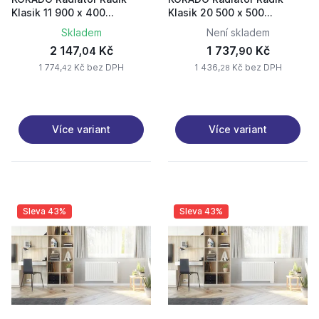
Klasik 11 900 x 400
Klasik 20 500 x 500
11090040-50-0010
20050050-50-0010
Skladem
Není skladem
2 147,
Kč
1 737,
Kč
04
90
1 774,
Kč bez DPH
1 436,
Kč bez DPH
42
28
Více variant
Více variant
Sleva 43%
Sleva 43%