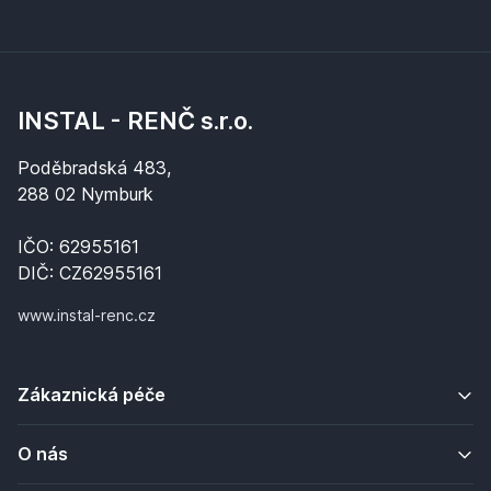
INSTAL - RENČ s.r.o.
Poděbradská 483,
288 02 Nymburk
IČO: 62955161
DIČ: CZ62955161
www.instal-renc.cz
Zákaznická péče
O nás