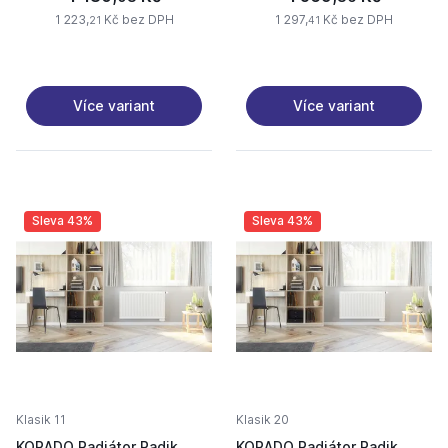
1 223,
Kč bez DPH
1 297,
Kč bez DPH
21
41
Více variant
Více variant
Sleva 43%
Sleva 43%
Klasik 11
Klasik 20
KORADO Radiátor Radik
KORADO Radiátor Radik