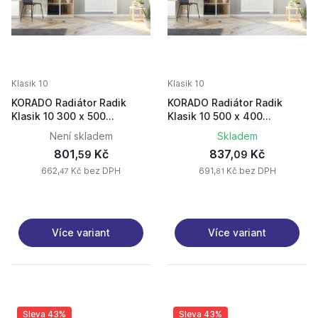
Klasik 10
Klasik 10
KORADO Radiátor Radik
KORADO Radiátor Radik
Klasik 10 300 x 500
Klasik 10 500 x 400
10030050-50-0010
10050040-50-0010
Není skladem
Skladem
801,
Kč
837,
Kč
59
09
662,
Kč bez DPH
691,
Kč bez DPH
47
81
Více variant
Více variant
Sleva 43%
Sleva 43%