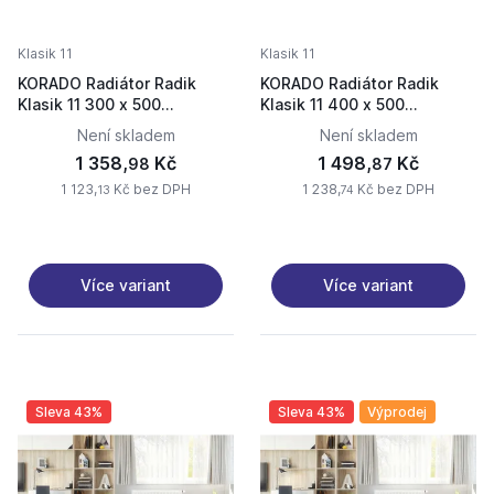
Klasik 11
Klasik 11
KORADO Radiátor Radik
KORADO Radiátor Radik
Klasik 11 300 x 500
Klasik 11 400 x 500
11030050-50-0010
11040050-50-0010
Není skladem
Není skladem
1 358,
Kč
1 498,
Kč
98
87
1 123,
Kč bez DPH
1 238,
Kč bez DPH
13
74
Více variant
Více variant
Sleva 43%
Sleva 43%
Výprodej