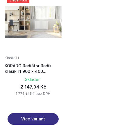
Sleva 43%
Klasik 11
KORADO Radiátor Radik
Klasik 11 900 x 400
11090040-50-0010
Skladem
2 147,
Kč
04
1 774,
Kč bez DPH
42
Více variant