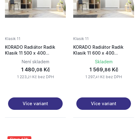
Klasik 11
Klasik 11
KORADO Radiátor Radik
KORADO Radiátor Radik
Klasik 11 500 x 400
Klasik 11 600 x 400
11050040-50-0010
11060040-50-0010
Není skladem
Skladem
1 480,
Kč
1 569,
Kč
08
86
1 223,
Kč bez DPH
1 297,
Kč bez DPH
21
41
Více variant
Více variant