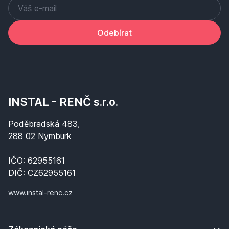
Odebírat
INSTAL - RENČ s.r.o.
Poděbradská 483,
288 02 Nymburk
IČO: 62955161
DIČ: CZ62955161
www.instal-renc.cz