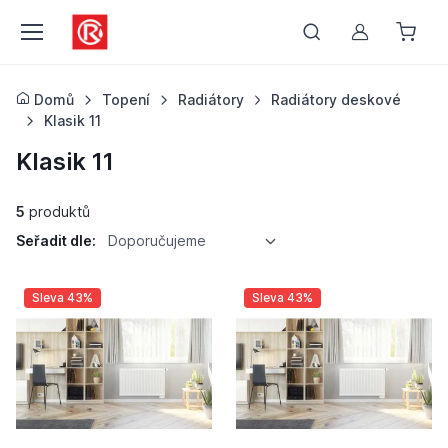
Můj účet
Domů
Topení
Radiátory
Radiátory deskové
Klasik 11
Klasik 11
5
produktů
Seřadit dle:
Doporučujeme
Sleva 43%
Sleva 43%