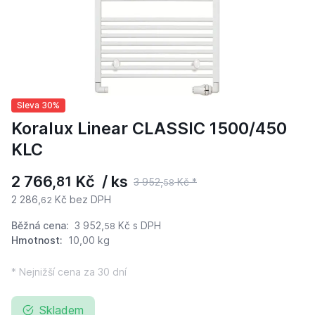
Sleva 30%
Koralux Linear CLASSIC 1500/450
KLC
2 766,
Kč / ks
81
3 952,
Kč *
58
2 286,
Kč bez DPH
62
Běžná cena:
3 952,
Kč
s DPH
58
Hmotnost:
10,00 kg
* Nejnižší cena za 30 dní
Skladem