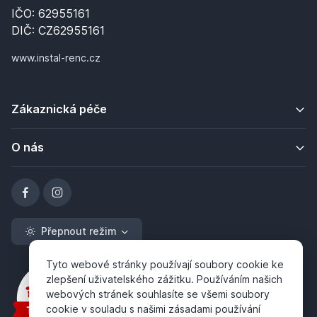
IČO: 62955161
DIČ: CZ62955161
www.instal-renc.cz
Zákaznická péče
O nás
Přepnout režim
Tyto webové stránky používají soubory cookie ke
zlepšení uživatelského zážitku. Používáním našich
webových stránek souhlasíte se všemi soubory
cookie v souladu s našimi zásadami používání