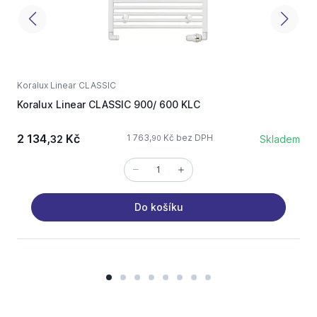
Koralux Linear CLASSIC
K
Koralux Linear CLASSIC 900/ 600 KLC
K
2 134,
Kč
2
1 763,
Kč bez DPH
32
Skladem
90
Do košíku