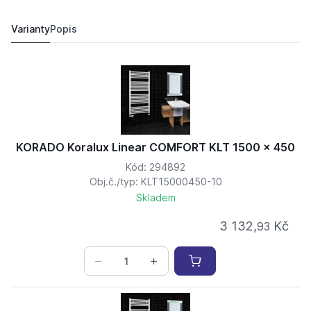
KORADO Koralux Linear COMFORT KLT 1500 x 450
3 132,
Kč
93
3 698,
Kč
85
Varianty
Popis
KORADO Koralux Linear COMFORT KLT 1500 x 450
Kód: 294892
Obj.č./typ: KLT15000450-10
Skladem
3 132,
Kč
93