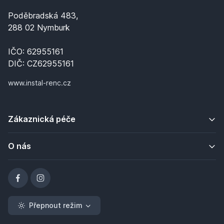
Poděbradská 483,
288 02 Nymburk
IČO: 62955161
DIČ: CZ62955161
www.instal-renc.cz
Zákaznická péče
O nás
Přepnout režim