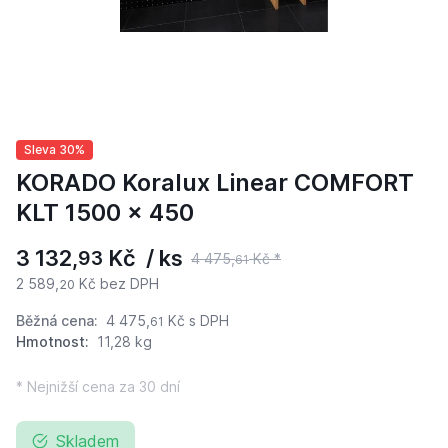
Sleva 30%
KORADO Koralux Linear COMFORT
KLT 1500 x 450
3 132,
Kč / ks
93
4 475,
Kč *
61
2 589,
Kč bez DPH
20
Běžná cena:
4 475,
Kč
s DPH
61
Hmotnost:
11,28 kg
* Nejnižší cena za 30 dní
Skladem