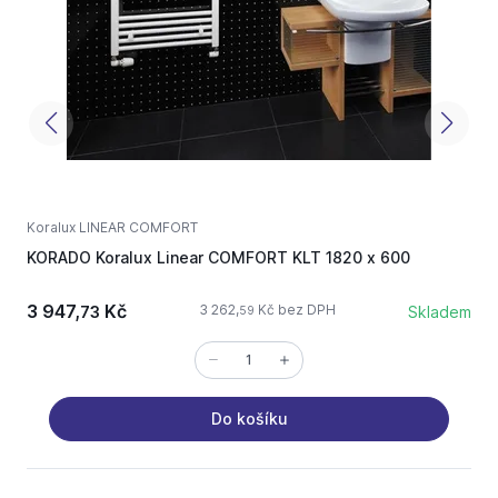
Koralux LINEAR COMFORT
K
KORADO Koralux Linear COMFORT KLT 1820 x 600
K
3 947,
Kč
3 262,
Kč bez DPH
73
Skladem
59
Do košíku