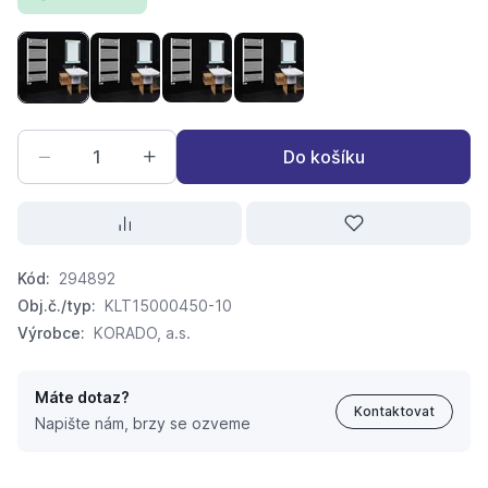
KORADO Koralux Linear COMFORT KLT 1500 x 450
KORADO Koralux Linear COMFORT KLT 1500 x 5
KORADO Koralux Linear COMFORT KLT 
KORADO Koralux Linear COM
Do košíku
Kód:
294892
Obj.č./typ:
KLT15000450-10
Výrobce:
KORADO, a.s.
Máte dotaz?
Kontaktovat
Napište nám, brzy se ozveme