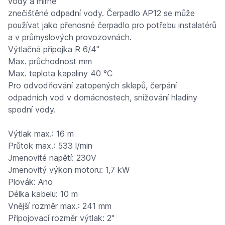
vody a mírně
znečištěné odpadní vody. Čerpadlo AP12 se může
používat jako přenosné čerpadlo pro potřebu instalatérů
a v průmyslových provozovnách.
Výtlačná přípojka R 6/4"
Max. průchodnost mm
Max. teplota kapaliny 40 °C
Pro odvodňování zatopených sklepů, čerpání
odpadních vod v domácnostech, snižování hladiny
spodní vody.
Výtlak max.: 16 m
Průtok max.: 533 l/min
Jmenovité napětí: 230V
Jmenovitý výkon motoru: 1,7 kW
Plovák: Ano
Délka kabelu: 10 m
Vnější rozměr max.: 241 mm
Připojovací rozměr výtlak: 2"