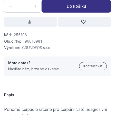
Do košíku
Kód:
255196
Obj.č./typ:
96010981
Výrobce:
GRUNDFOS s.r.o.
Máte dotaz?
Kontaktovat
Napište nám, brzy se ozveme
čerp.Grund UNILIFT AP12.50.11.A1
30 713,
Kč
63
31 728,
Kč
96
Popis
Ponorné čerpadlo určené pro čerpání čisté neagresivní