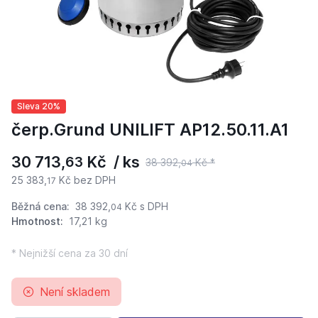
Sleva 20%
čerp.Grund UNILIFT AP12.50.11.A1
30 713,
Kč / ks
63
38 392,
Kč *
04
25 383,
Kč bez DPH
17
Běžná cena:
38 392,
Kč
s DPH
04
Hmotnost:
17,21 kg
* Nejnižší cena za 30 dní
Není skladem