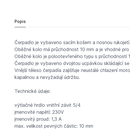
11 069,
Kč
97
čerp.Grund UNILIFT KP 250 A1, s plovákem a ka
Do košíku
11 435,
Kč
92
Popis
Čerpadlo je vybaveno sacím košem a nosnou rukojetí.
Oběžné kolo má průchodnost 10 mm a je vhodné pro 
Oběžné kolo je polootevřeného typu s průchodností 
Čerpadlo je vybaveno dvojitou ucpávkou skládající se
Vnější těleso čerpadla zajišťuje neustálé chlazení mot
kapalinou a nevyžadují údržbu.
Technické údaje:
výtlačné hrdlo vnitřní závit 5/4
jmenovité napětí: 230V
jmenovitý proud: 1,3 A
max. velikost pevných částic: 10 mm