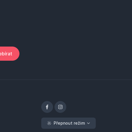
bírat
Přepnout režim