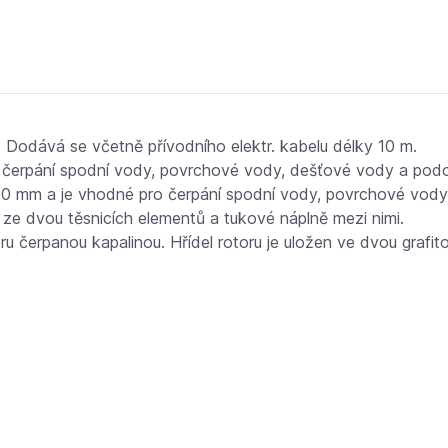
b.10 m
 Dodává se včetně přívodního elektr. kabelu délky 10 m.
čerpání spodní vody, povrchové vody, dešťové vody a podo
10 mm a je vhodné pro čerpání spodní vody, povrchové vody
 ze dvou těsnicích elementů a tukové náplně mezi nimi.
oru čerpanou kapalinou. Hřídel rotoru je uložen ve dvou grafi