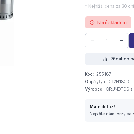
* Nejnižší cena za 30 dní
Není skladem
Přidat do p
Kód:
255187
Obj.č./typ:
012H1800
Výrobce:
GRUNDFOS s.r
Máte dotaz?
Napište nám, brzy se