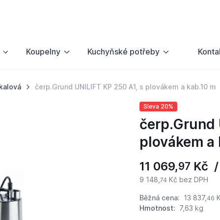
Koupelny
Kuchyňské potřeby
Konta
kalová
čerp.Grund UNILIFT KP 250 A1, s plovákem a kab.10 m
Sleva 20%
čerp.Grund 
plovákem a 
11 069,
Kč /
97
9 148,
Kč bez DPH
74
Běžná cena:
13 837,
K
46
Hmotnost:
7,63 kg