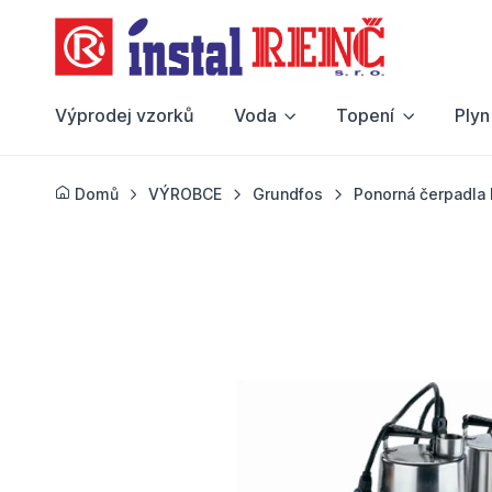
Výprodej vzorků
Voda
Topení
Plyn
Domů
VÝROBCE
Grundfos
Ponorná čerpadla 