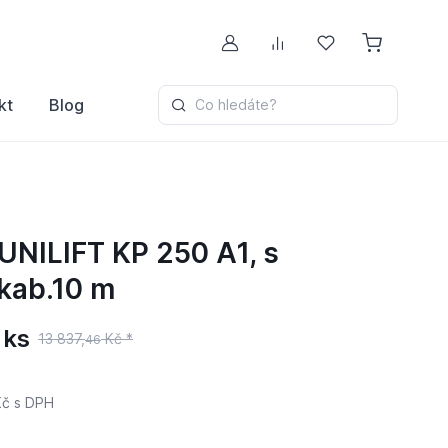
Můj účet
Porovnávání
Oblíbené
kt
Blog
Co hledáte?
UNILIFT KP 250 A1, s
kab.10 m
 ks
13 837,
Kč *
46
č
s DPH