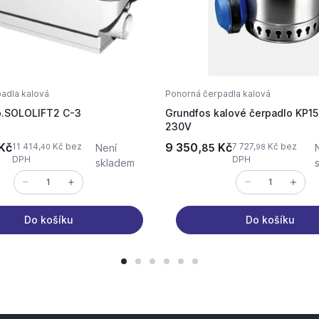
adla kalová
Ponorná čerpadla kalová
p.SOLOLIFT2 C-3
Grundfos kalové čerpadlo KP15
230V
Kč
9 350,
Kč
11 414,
Kč bez
7 727,
Kč bez
Není
85
40
98
DPH
DPH
skladem
Do košíku
Do košíku