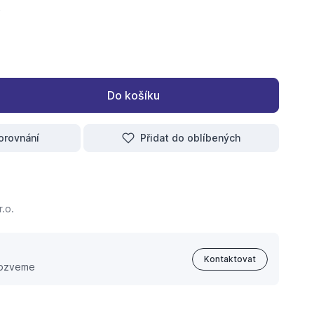
Do košíku
orovnání
Přidat do oblíbených
.o.
Kontaktovat
 ozveme