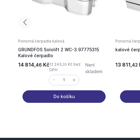
Ponorná čerpadla kalová
Ponorná čerp
GRUNDFOS Sololift 2 WC-3 97775315
kalové čer
Kalové čerpadlo
14 814,
Kč
13 811,
12 243,
Kč bez
46
Není
42
35
DPH
skladem
Do košíku