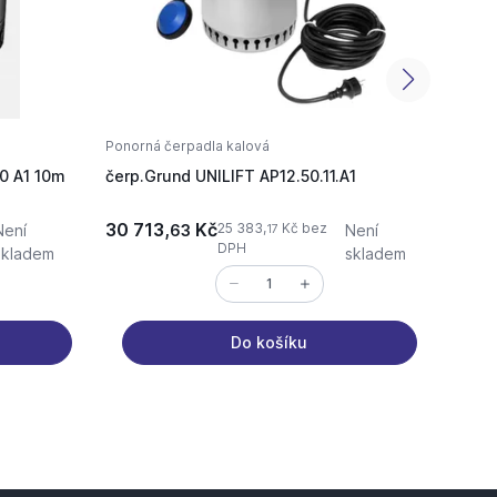
Ponorná čerpadla kalová
Ponorn
0 A1 10m
čerp.Grund UNILIFT AP12.50.11.A1
čerp.
10m 0
30 713,
Kč
18 4
25 383,
Kč bez
Není
63
Není
17
DPH
skladem
skladem
Do košíku