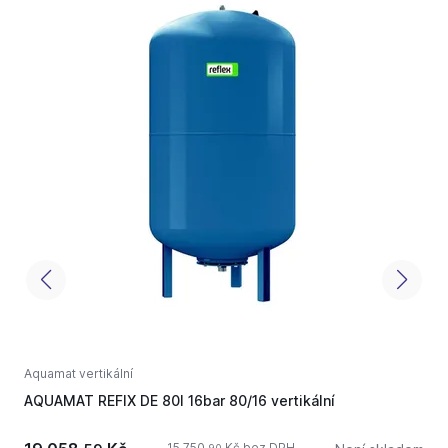
Aquamat vertikální
A
AQUAMAT REFIX DE 80l 16bar 80/16 vertikální
A
15 750,
Kč bez DPH