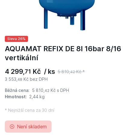
Sleva 26%
AQUAMAT REFIX DE 8l 16bar 8/16
vertikální
4 299,
Kč / ks
71
5 810,
Kč *
42
3 553,
Kč bez DPH
48
Běžná cena:
5 810,
Kč
s DPH
42
Hmotnost:
2,44 kg
* Nejnižší cena za 30 dní
Není skladem