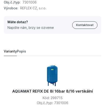
Obj.č./typ:
7301006
Výrobce:
REFLEX CZ, s.r.o.
Máte dotaz?
Kontaktovat
Napište nám, brzy se ozveme
AQUAMAT REFIX DE 8l 16bar 8/16 vertikální
4 299,
Kč
71
4 802 Kč
Varianty
Popis
AQUAMAT REFIX DE 8l 16bar 8/16 vertikální
Kód: 299715
Obj.č./typ: 7301006