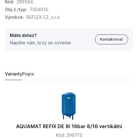
Kód:
299594
Obj.č./typ:
7304015
Výrobce:
REFLEX CZ, s.r.o.
Máte dotaz?
Kontaktovat
Napište nám, brzy se ozveme
AQUAMAT REFIX DE 25L 16bar 25/16 vertikální
6 747,
Kč
73
7 536 Kč
Varianty
Popis
AQUAMAT REFIX DE 8l 16bar 8/16 vertikální
Kód: 299715