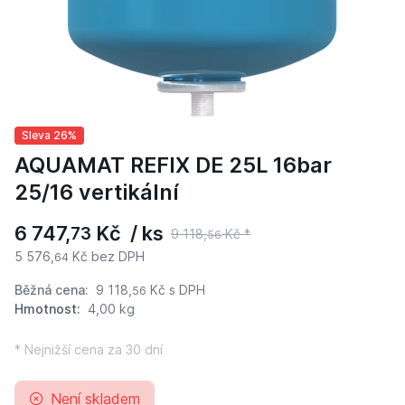
Sleva 26%
AQUAMAT REFIX DE 25L 16bar
25/16 vertikální
6 747,
Kč / ks
73
9 118,
Kč *
56
5 576,
Kč bez DPH
64
Běžná cena:
9 118,
Kč
s DPH
56
Hmotnost:
4,00 kg
* Nejnižší cena za 30 dní
Není skladem