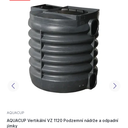
AQUACUP
N
AQUACUP Vertikální VZ 1120 Podzemní nádrže a odpadní
P
jímky