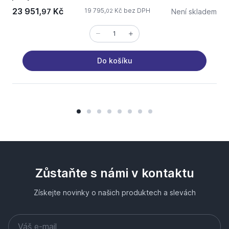
23 951,
Kč
19 795,
Kč bez DPH
97
Není skladem
02
Do košíku
Zůstaňte s námi v kontaktu
Získejte novinky o našich produktech a slevách