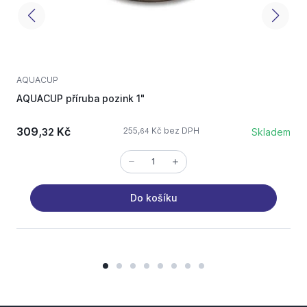
AQUACUP
S
AQUACUP příruba pozink 1"
n
309,
Kč
255,
Kč bez DPH
32
Skladem
64
Do košíku