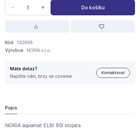
Do košíku
Kód:
142868
Výrobce:
NORIA s.r.o.
Máte dotaz?
Kontaktovat
Napište nám, brzy se ozveme
NORIA aquamat ELBI 80l stojata
4 830,
Kč
32
4 990 Kč
Popis
NORIA aquamat ELBI 80l stojata