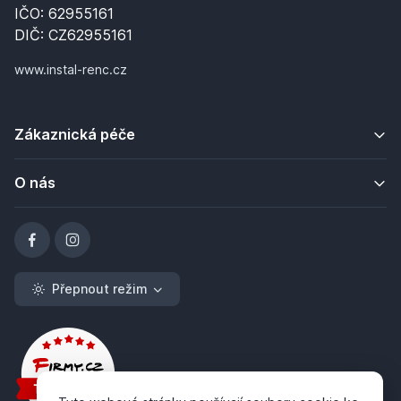
IČO: 62955161
DIČ: CZ62955161
www.instal-renc.cz
Zákaznická péče
O nás
Přepnout režim