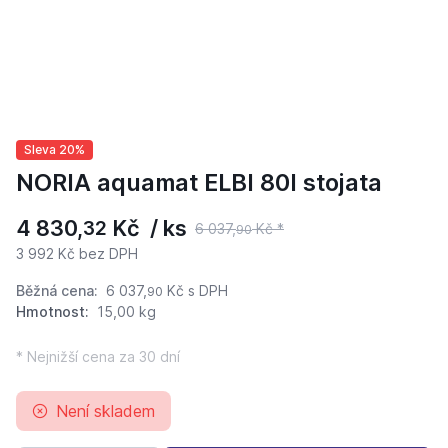
Sleva 20%
NORIA aquamat ELBI 80l stojata
4 830,
Kč / ks
32
6 037,
Kč *
90
3 992 Kč bez DPH
Běžná cena:
6 037,
Kč
s DPH
90
Hmotnost:
15,00 kg
* Nejnižší cena za 30 dní
Není skladem