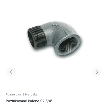
Pozinkované tvarovky
P
Pozinkované koleno 92 5/4"
P