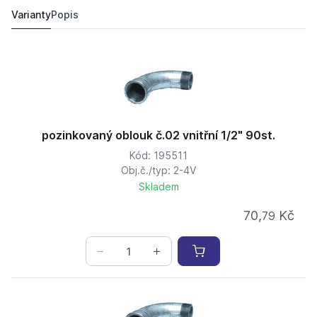
70,
Kč
79
65 Kč
Varianty
Popis
pozinkovaný oblouk č.02 vnitřní 1/2" 90st.
Kód: 195511
Obj.č./typ: 2-4V
Skladem
70,
Kč
79