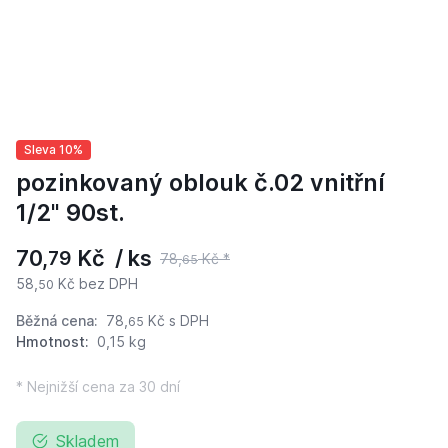
Sleva 10%
pozinkovaný oblouk č.02 vnitřní
1/2" 90st.
70,
Kč / ks
79
78,
Kč *
65
58,
Kč bez DPH
50
Běžná cena:
78,
Kč
s DPH
65
Hmotnost:
0,15 kg
* Nejnižší cena za 30 dní
Skladem