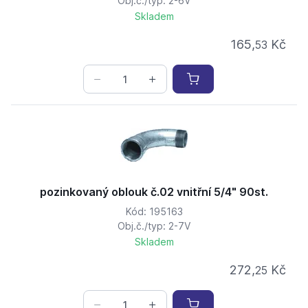
Obj.č./typ: 2-6V
Skladem
165,
Kč
53
pozinkovaný oblouk č.02 vnitřní 5/4" 90st.
Kód: 195163
Obj.č./typ: 2-7V
Skladem
272,
Kč
25