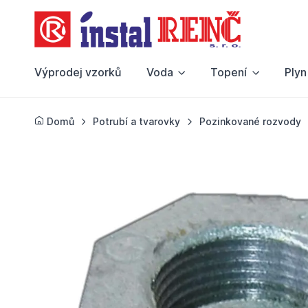
Výprodej vzorků
Voda
Topení
Plyn
Domů
Potrubí a tvarovky
Pozinkované rozvody