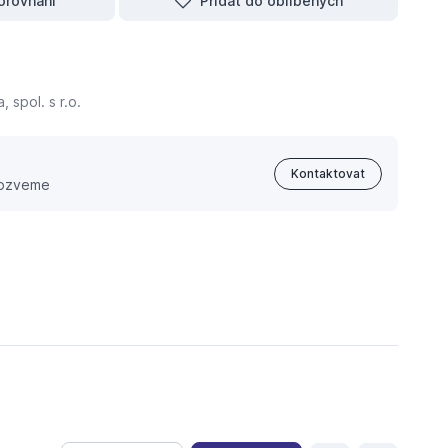
orovnání
Přidat do oblíbených
 spol. s r.o.
Kontaktovat
 ozveme