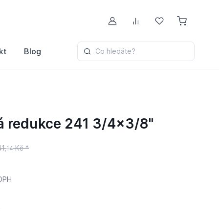
Můj účet
Porovnávání
Oblíbené
kt
Blog
Co hledáte?
á redukce 241 3/4x3/8"
41,
Kč *
14
DPH