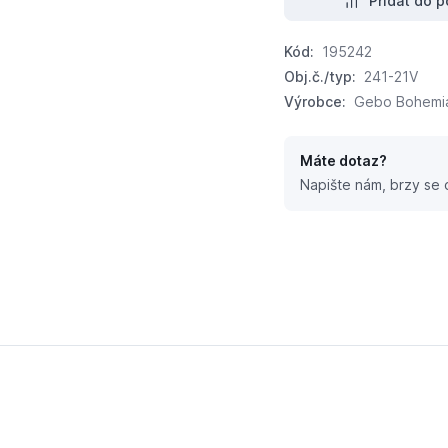
Přidat do p
Kód:
195242
Obj.č./typ:
241-21V
Výrobce:
Gebo Bohemia,
Máte dotaz?
Napište nám, brzy se