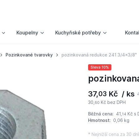
Koupelny
Kuchyňské potřeby
Konta
Pozinkované tvarovky
pozinkovaná redukce 241 3/4x3/8"
Sleva 10%
pozinkovan
37,
Kč / ks
03
30,
Kč bez DPH
60
Běžná cena:
41,
Kč
s 
14
Hmotnost:
0,06 kg
* Nejnižší cena za 30 dní