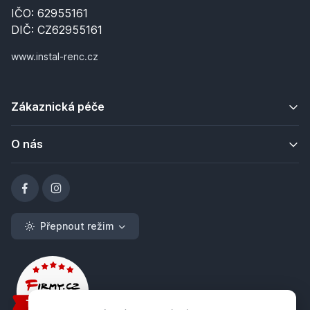
IČO: 62955161
DIČ: CZ62955161
www.instal-renc.cz
Zákaznická péče
O nás
Přepnout režim