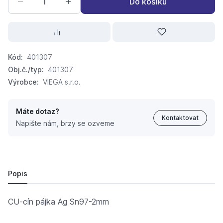
Do košíku
Kód:
401307
Obj.č./typ:
401307
Výrobce:
VIEGA s.r.o.
Máte dotaz?
Kontaktovat
Napište nám, brzy se ozveme
CU-cin.pájka Ag Sn97-2mm
2 325,
Kč
99
2 402,
Kč
88
Popis
CU-cín pájka Ag Sn97-2mm