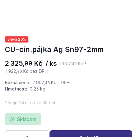
Sleva 20%
CU-cin.pájka Ag Sn97-2mm
2 325,
Kč / ks
99
2 907,
Kč *
48
1 922,
Kč bez DPH
30
Běžná cena:
2 907,
Kč
s DPH
48
Hmotnost:
0,25 kg
* Nejnižší cena za 30 dní
Skladem