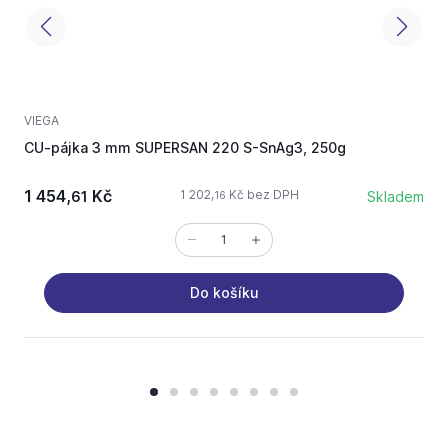
VIEGA
P
CU-pájka 3 mm SUPERSAN 220 S-SnAg3, 250g
1 454,
Kč
1 202,
Kč bez DPH
61
Skladem
16
Do košíku