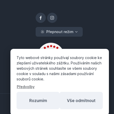
Přepnout režim
Tyto webové stránky používají soubory cookie ke
zlepšení uživatelského zážitku. Používáním našich
webových stránek souhlasíte se všemi soubory
cookie v souladu s našimi zásadami používání
souborů cookie.
Předvolby
Rozumím
Vše odmítnout