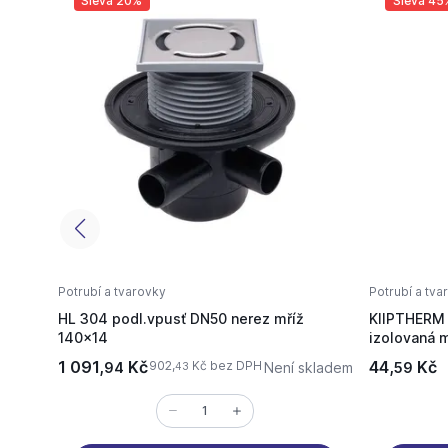
Sleva 20%
Sleva 45
Potrubí a tvarovky
Potrubí a tva
HL 304 podl.vpusť DN50 nerez mříž
KIIPTHERM 
140x14
izolovaná 
1 091,
Kč
44,
Kč
902,
Kč bez DPH
94
Není skladem
59
43