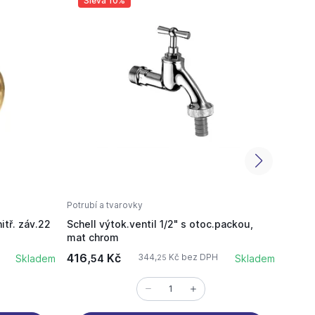
Sleva 10%
Sl
Potrubí a tvarovky
Potrub
itř. záv.22
Schell výtok.ventil 1/2" s otoc.packou,
HL510
mat chrom
vodo
416,
Kč
527,
344,
Kč bez DPH
Skladem
54
Skladem
3
25