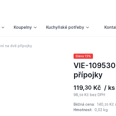
Koupelny
Kuchyňské potřeby
Konta
ní na dvě přípojky
Sleva 15%
VIE-109530 
přípojky
119,
Kč / ks
30
98,
Kč bez DPH
59
Běžná cena:
140,
Kč
35
Hmotnost:
0,02 kg