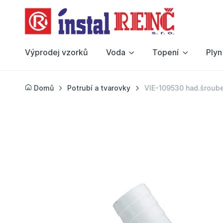
Výprodej vzorků
Voda
Topení
Plyn
Domů
Potrubí a tvarovky
VIE-109530 had.šroube