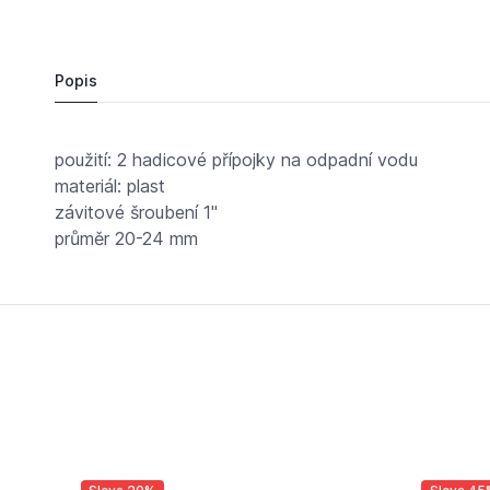
119,
Kč
30
VIE-109530 had.šroubení na dvě přípojky
Do košíku
115,
Kč
99
Popis
použití: 2 hadicové přípojky na odpadní vodu
materiál: plast
závitové šroubení 1"
průměr 20-24 mm