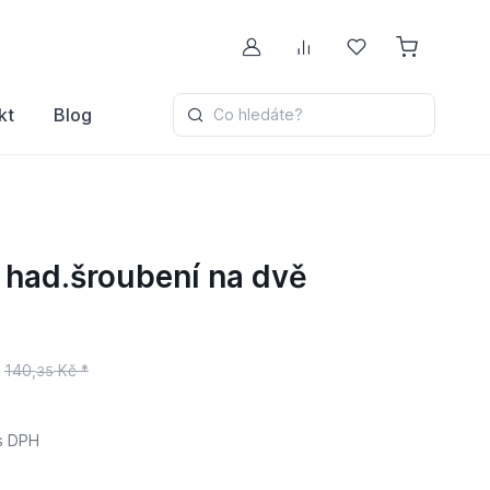
Můj účet
Porovnávání
Oblíbené
kt
Blog
Co hledáte?
had.šroubení na dvě
140,
Kč *
35
s DPH