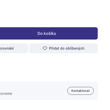
Do košíku
orovnání
Přidat do oblíbených
Kontaktovat
 ozveme