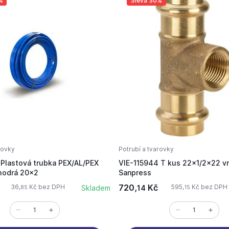
%
Sleva 30%
rovky
Potrubí a tvarovky
Plastová trubka PEX/AL/PEX
VIE-115944 T kus 22x1/2x22 vn
modrá 20x2
Sanpress
720,
Kč
36,
Kč bez DPH
595,
Kč bez DPH
Skladem
14
85
15