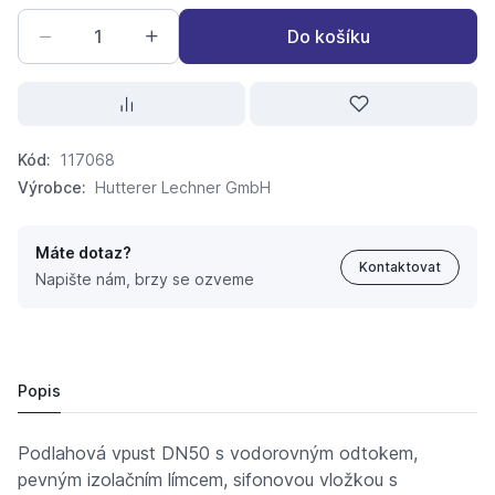
Do košíku
Kód:
117068
Výrobce:
Hutterer Lechner GmbH
Máte dotaz?
Kontaktovat
Napište nám, brzy se ozveme
HL 304 podl.vpusť DN50 nerez mříž 140x14
1 091,
Kč
94
1 128,
Kč
04
Popis
Podlahová vpust DN50 s vodorovným odtokem,
pevným izolačním límcem, sifonovou vložkou s