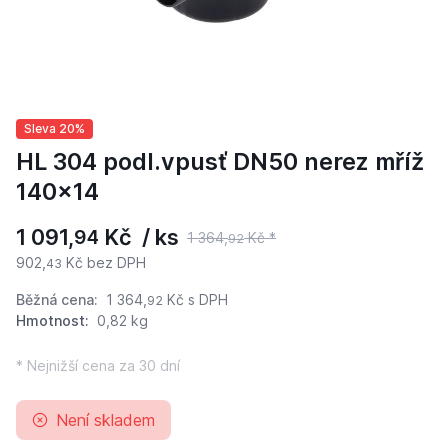
Sleva 20%
HL 304 podl.vpusť DN50 nerez mříž
140x14
1 091,
Kč / ks
94
1 364,
Kč *
92
902,
Kč bez DPH
43
Běžná cena:
1 364,
Kč
s DPH
92
Hmotnost:
0,82 kg
* Nejnižší cena za 30 dní
Není skladem