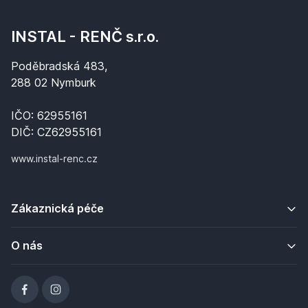
INSTAL - RENČ s.r.o.
Poděbradská 483,
288 02 Nymburk
IČO: 62955161
DIČ: CZ62955161
www.instal-renc.cz
Zákaznická péče
O nás