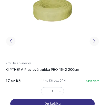
Potrubí a tvarovky
P
KIIPTHERM Plastová trubka PE-X 16x2 200cm
H
17,
Kč
14,
Kč bez DPH
42
Skladem
40
Do košíku