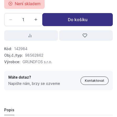
Není skladem
Do košíku
Kód:
142984
Obj.č./typ:
98562862
Výrobce:
GRUNDFOS s.r.o.
Máte dotaz?
Kontaktovat
Napište nám, brzy se ozveme
GRUNDFOS Scala2 3-45A 98562862 Domací vodárna
16 568,
Kč
29
17 116 Kč
Popis