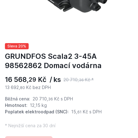
Sleva 20%
GRUNDFOS Scala2 3-45A
98562862 Domací vodárna
16 568,
Kč / ks
29
20 710,
Kč *
36
13 692,
Kč bez DPH
80
Běžná cena:
20 710,
Kč
s DPH
36
Hmotnost:
12,15 kg
Poplatek elektroodpad (SNC):
15,
Kč s DPH
61
* Nejnižší cena za 30 dní