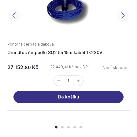
Ponorná čerpadla tlaková
P
Grundfos čerpadlo SQ2 55 15m kabel 1x230V
G
27 152,
Kč
22 440,
Kč bez DPH
80
Není skladem
33
Do košíku