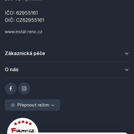
IČO: 62955161
DIČ: CZ62955161
www.instal-renc.cz
Zákaznická péče
O nás
Přepnout režim