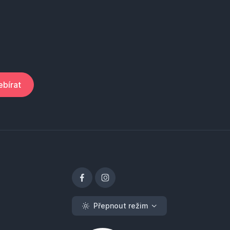
bírat
Přepnout režim