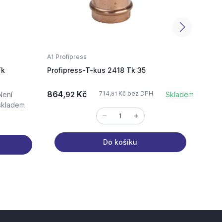
A1 Profipress
A1 Pro
Tk
Profipress-T-kus 2418 Tk 35
Profi
864,
Kč
150,
714,
Kč bez DPH
Není
92
Skladem
81
skladem
Do košíku