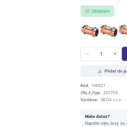
Skladem
Profipress-objímka
Profipres
Přidat do p
Kód:
198821
Obj.č./typ:
292706
Výrobce:
VIEGA s.r.o.
Máte dotaz?
Napište nám, brzy se