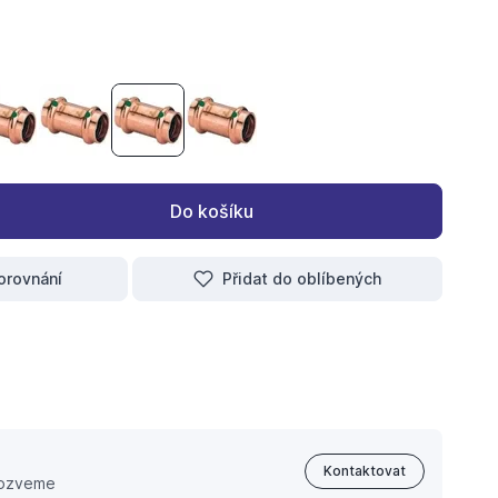
 2415 15
s-objímka 2415 18
Profipress-objímka 2415 22
Profipress-objímka 2415 28
Profipress-objímka 2415 35
Profipress-objímka 2415 42
Do košíku
orovnání
Přidat do oblíbených
Kontaktovat
 ozveme