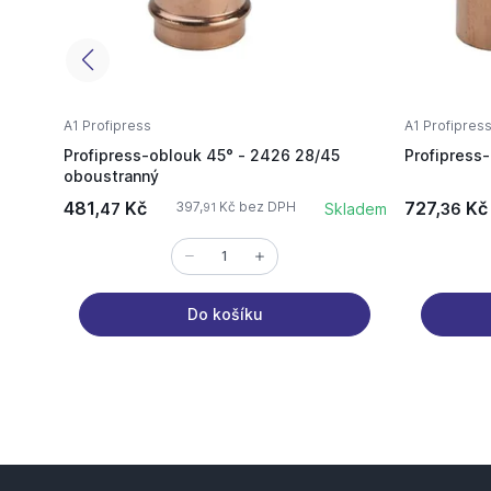
A1 Profipress
A1 Profipres
Profipress-oblouk 45° - 2426 28/45
Profipress-
oboustranný
481,
Kč
727,
Kč
397,
Kč bez DPH
47
Skladem
36
91
Do košíku