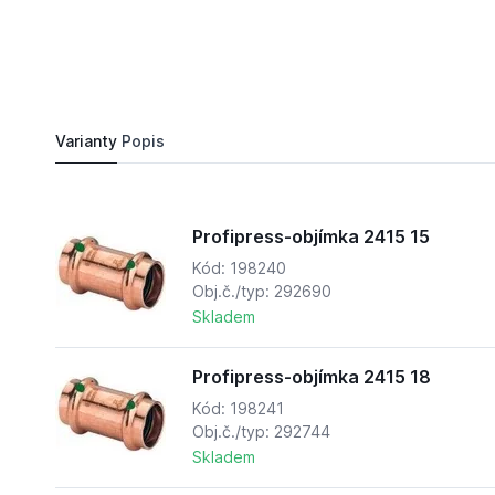
360,
Kč
60
Profipress-objímka 2415 35
Do košíku
425,
Kč
74
Varianty
Popis
Profipress-objímka 2415 15
Kód: 198240
Obj.č./typ: 292690
Skladem
Profipress-objímka 2415 18
Kód: 198241
Obj.č./typ: 292744
Skladem