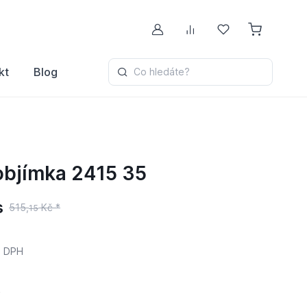
Můj účet
Porovnávání
Oblíbené
kt
Blog
Co hledáte?
objímka 2415 35
s
515,
Kč *
15
 DPH