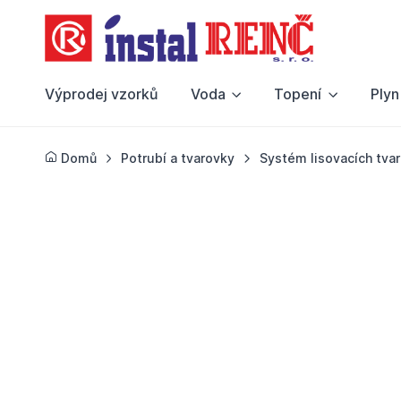
Výprodej vzorků
Voda
Topení
Plyn
Domů
Potrubí a tvarovky
Systém lisovacích tva