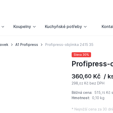
Koupelny
Kuchyňské potřeby
Konta
rovek
A1 Profipress
Profipress-objímka 2415 35
Sleva 30%
Profipress-
360,
Kč / k
60
298,
Kč bez DPH
02
Běžná cena:
515,
Kč
s
15
Hmotnost:
0,10 kg
* Nejnižší cena za 30 dní