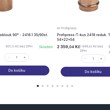
s
A1 Profipress
oblouk 90° - 2416.1 35/90st.
Profipress-T-kus 2418 reduk. 
54x22x54
2 359,
Kč
601,
Kč bez DPH
1 949,
Kč bez
Skladem
04
13
62
DPH
Do košíku
Do košíku