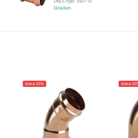
Obj.č./typ: 292713
Skladem
Sleva 30%
Sleva 30