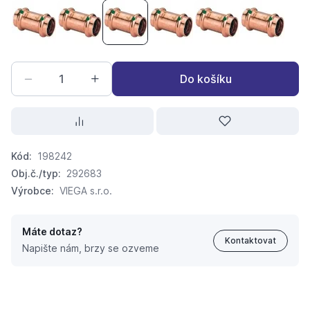
Profipress-objímka 2415 15
Profipress-objímka 2415 18
Profipress-objímka 2415 22
Profipress-objímka 2415 28
Profipress-objímka
Profipres
Do košíku
Kód:
198242
Obj.č./typ:
292683
Výrobce:
VIEGA s.r.o.
Máte dotaz?
Kontaktovat
Napište nám, brzy se ozveme
Profipress-objímka 2415 22
150,
Kč
14
177,
Kč
26