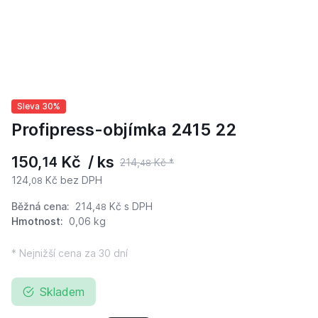
Sleva 30%
Profipress-objímka 2415 22
150,
Kč / ks
14
214,
Kč *
48
124,
Kč bez DPH
08
Běžná cena:
214,
Kč
s DPH
48
Hmotnost:
0,06 kg
* Nejnižší cena za 30 dní
Skladem