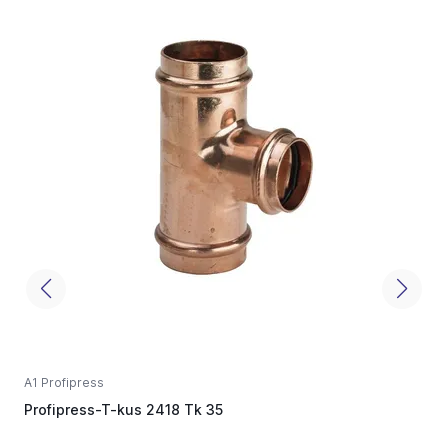
A1 Profipress
A
Profipress-T-kus 2418 Tk 35
P