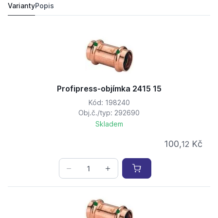
Varianty
Popis
Profipress-objímka 2415 15
Kód: 198240
Obj.č./typ: 292690
Skladem
100,
Kč
12