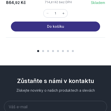
864,
Kč
714,
Kč bez DPH
92
Skladem
81
Do košíku
Zůstaňte s námi v kontaktu
Získejte novinky o našich produktech a slevách