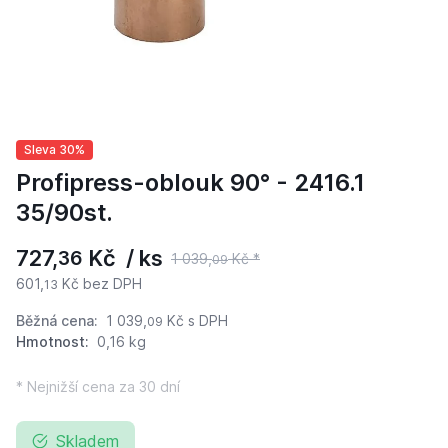
Sleva 30%
Profipress-oblouk 90° - 2416.1
35/90st.
727,
Kč / ks
36
1 039,
Kč *
09
601,
Kč bez DPH
13
Běžná cena:
1 039,
Kč
s DPH
09
Hmotnost:
0,16 kg
* Nejnižší cena za 30 dní
Skladem