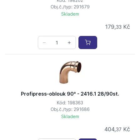
Kód: 198202
Obj.č./typ: 291679
Skladem
179,
Kč
33
Profipress-oblouk 90° - 2416.1 28/90st.
Kód: 198363
Obj.č./typ: 291686
Skladem
404,
Kč
37