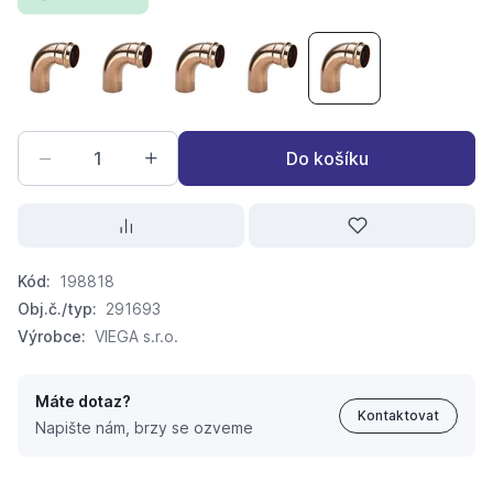
Profipress-oblouk 90° - 2416.1 15/90st.
Profipress-oblouk 90° - 2416.1 18/90st.
Profipress-oblouk 90° - 2416.1 22/90s
Profipress-oblouk 90° - 2416
Profipress-oblouk 9
Do košíku
Kód:
198818
Obj.č./typ:
291693
Výrobce:
VIEGA s.r.o.
Máte dotaz?
Kontaktovat
Napište nám, brzy se ozveme