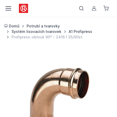
Můj účet
Domů
Potrubí a tvarovky
Systém lisovacích tvarovek
A1 Profipress
Profipress-oblouk 90° - 2416.1 35/90st.