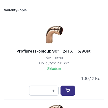
Profipress-oblouk 90° - 2416.1 35/90st.
727,
Kč
36
858,
Kč
75
Varianty
Popis
Profipress-oblouk 90° - 2416.1 15/90st.
Kód: 198200
Obj.č./typ: 291662
Skladem
100,
Kč
12