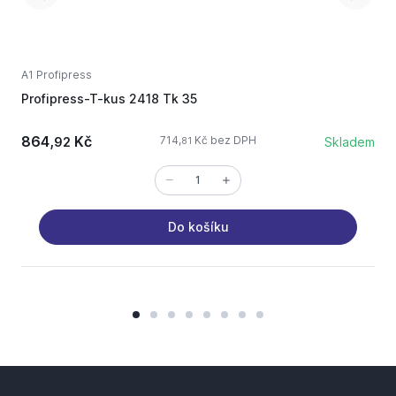
A1 Profipress
A
Profipress-T-kus 2418 Tk 35
P
864,
Kč
714,
Kč bez DPH
92
Skladem
81
Do košíku