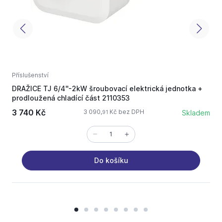
Příslušenství
N
DRAŽICE TJ 6/4''-2kW šroubovací elektrická jednotka +
D
prodloužená chladící část 2110353
3 740 Kč
3 090,
Kč bez DPH
Skladem
91
Do košíku