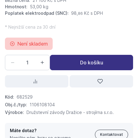
Běžná cena:
21 100 Kč
s DPH
Hmotnost:
53,00 kg
Poplatek elektroodpad (SNC):
98,
Kč s DPH
86
* Nejnižší cena za 30 dní
Není skladem
Do košíku
Kód:
682529
Obj.č./typ:
1106108104
Výrobce:
Družstevní závody Dražice - strojírna s.r.o.
Máte dotaz?
Kontaktovat
Napište nám, brzy se ozveme