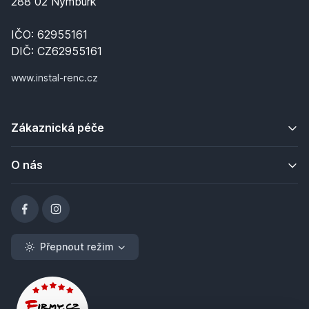
288 02 Nymburk
IČO: 62955161
DIČ: CZ62955161
www.instal-renc.cz
Zákaznická péče
O nás
Přepnout režim