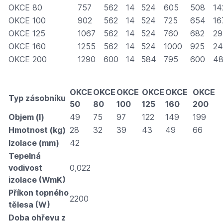
OKCE 80
757
562
14
524
605
508
14
OKCE 100
902
562
14
524
725
654
16
OKCE 125
1067
562
14
524
760
682
29
OKCE 160
1255
562
14
524
1000
925
24
OKCE 200
1290
600
14
584
795
600
48
OKCE
OKCE
OKCE
OKCE
OKCE
OKCE
Typ zásobníku
50
80
100
125
160
200
Objem (l)
49
75
97
122
149
199
Hmotnost (kg)
28
32
39
43
49
66
Izolace (mm)
42
Tepelná
vodivost
0,022
izolace (WmK)
Příkon topného
2200
tělesa (W)
Doba ohřevu z