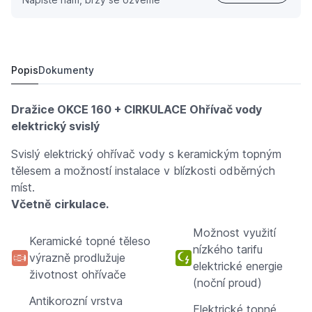
Dražice OKCE 160 + cirkulace Ohřívač vody elektrický s
12 491,
Kč
20
17 438,
Kč
02
Popis
Dokumenty
Dražice OKCE 160 + CIRKULACE Ohřívač vody
elektrický svislý
Svislý elektrický ohřívač vody s keramickým topným
tělesem a možností instalace v blízkosti odběrných
míst.
Včetně cirkulace.
Možnost využití
Keramické topné těleso
nízkého tarifu
výrazně prodlužuje
elektrické energie
životnost ohřívače
(noční proud)
Antikorozní vrstva
Elektrické topné