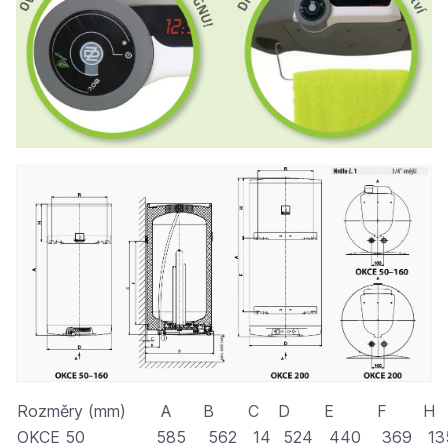
Rozměry (mm)
A
B
C
D
E
F
H
OKCE 50
585
562
14
524
440
369
13