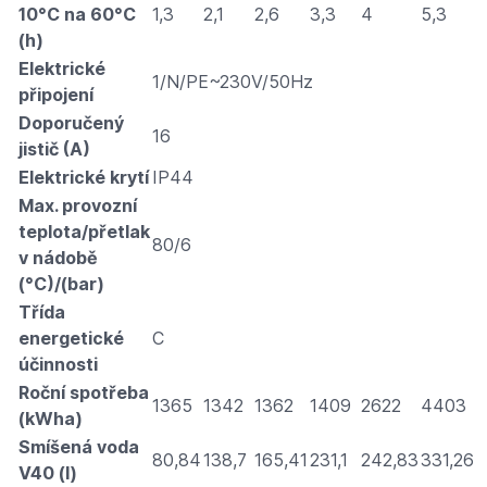
10°C na 60°C
1,3
2,1
2,6
3,3
4
5,3
(h)
Elektrické
1/N/PE~230V/50Hz
připojení
Doporučený
16
jistič (A)
Elektrické krytí
IP44
Max. provozní
teplota/přetlak
80/6
v nádobě
(°C)/(bar)
Třída
energetické
C
účinnosti
Roční spotřeba
1365
1342
1362
1409
2622
4403
(kWha)
Smíšená voda
80,84
138,7
165,41
231,1
242,83
331,26
V40 (l)