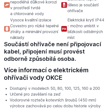
nepodléhá důlkové korozi
těleso je součástí
v prostředí tvrdé
ohřívače
a chlorované vody
Vysoce kvalitní izolace
Elektrické krytí IP44
Covestro pro nízké tepelné
- možno umístit v
ztráty a minimální provozní
blízkosti odběrných
náklady
míst
Součástí ohřívače není připojovací
kabel, připojení musí provést
odborně způsobilá osoba.
Více informací o elektrickém
ohřívači vody OKCE
Dostupný v modelech 50, 80, 100, 125, 160 a 200
Určené pro zavěšení na zeď
Vodorovné rozteče kotevních šroubů (450 mm)
výrobce zachovává po celou dobu historie výroby