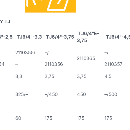
Y TJ
TJ6/4"E-
4"-2,5
TJ6/4"-3,3
TJ6/4"-3,75
TJ6/4"-4,
3,75
2110355/
–/
–/
2110365
54
–
2110356
2110357
3,3
3,75
3,75
4,5
325/–
–/450
450
–/500
60
175
175
175