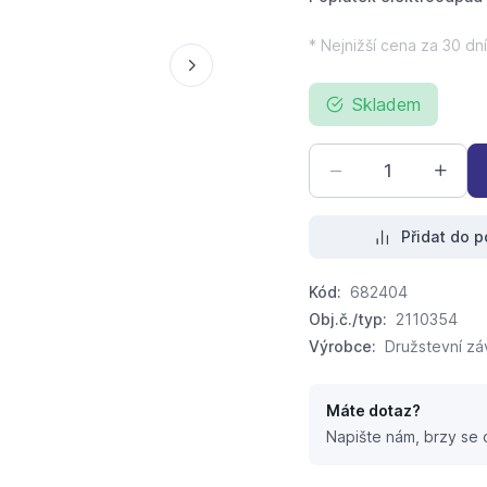
* Nejnižší cena za 30 dní
Skladem
Přidat do p
Kód:
682404
Obj.č./typ:
2110354
Výrobce:
Družstevní záv
Máte dotaz?
Napište nám, brzy se