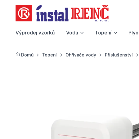
Výprodej vzorků
Voda
Topení
Plyn
Domů
Topení
Ohřívače vody
Příslušenství