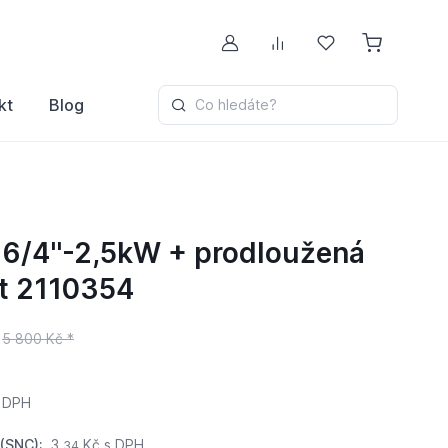
Můj účet
Porovnávání
Oblíbené
kt
Blog
Co hledáte?
6/4''-2,5kW + prodloužená
st 2110354
5 800 Kč *
 DPH
(SNC):
3,
Kč s DPH
34