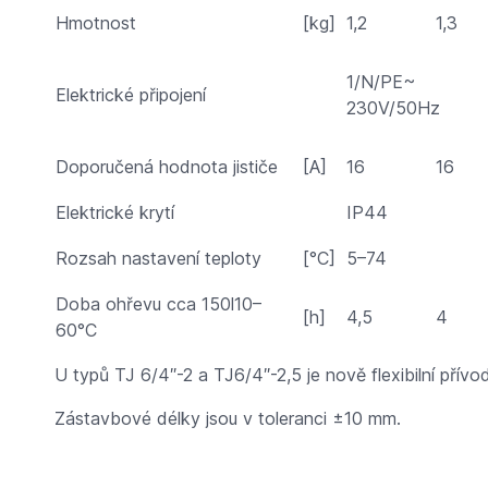
Hmotnost
[kg]
1,2
1,3
1/N/PE~
Elektrické připojení
230V/50Hz
Doporučená hodnota jističe
[A]
16
16
Elektrické krytí
IP44
Rozsah nastavení teploty
[°C]
5–74
Doba ohřevu cca 150l10–
[h]
4,5
4
60°C
U typů TJ 6/4″-2 a TJ6/4″-2,5 je nově flexibilní přívo
Zástavbové délky jsou v toleranci ±10 mm.