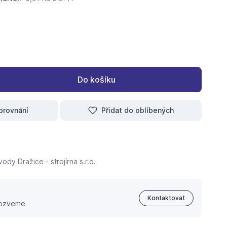
Do košíku
orovnání
Přidat do oblíbených
ody Dražice - strojírna s.r.o.
Kontaktovat
 ozveme