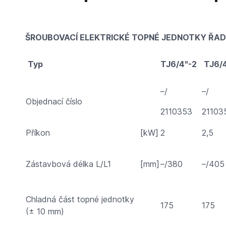
ŠROUBOVACÍ ELEKTRICKÉ TOPNÉ JEDNOTKY ŘAD
Typ
TJ6/4"-2
TJ6/
–/
–/
Objednací číslo
2110353
21103
Příkon
[kW]
2
2,5
Zástavbová délka L/L1
[mm]
–/380
–/405
Chladná část topné jednotky
175
175
(± 10 mm)