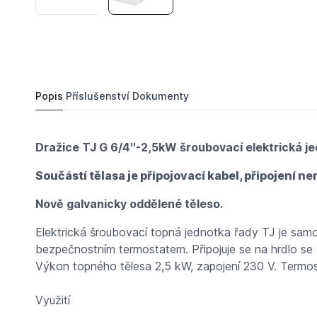
3 944 Kč
DRAŽICE TJ 6/4''-2,5kW + prodloužená chladící
Do košíku
4 793,
Kč
39
Popis
Příslušenství
Dokumenty
Dražice TJ G 6/4''-2,5kW šroubovací elektrická j
Součástí tělasa je připojovací kabel, připojení 
Nově galvanicky oddělené těleso.
Elektrická šroubovací topná jednotka řady TJ je sam
bezpečnostním termostatem. Připojuje se na hrdlo se 
Výkon topného tělesa 2,5 kW, zapojení 230 V. Termos
Využití