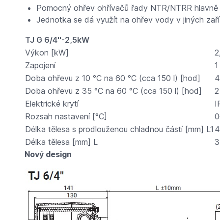
Pomocný ohřev ohřívačů řady NTR/NTRR hlavně př
Jednotka se dá využít na ohřev vody v jiných zaří
TJ G 6/4''-2,5kW
Výkon [kW]
2
Zapojení
1
Doba ohřevu z 10 °C na 60 °C (cca 150 l) [hod]
4
Doba ohřevu z 35 °C na 60 °C (cca 150 l) [hod]
2
Elektrické krytí
I
Rozsah nastavení [°C]
0
Délka tělesa s prodlouženou chladnou částí [mm] L1
4
Délka tělesa [mm] L
3
Nový design