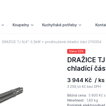
Koupelny
Kuchyňské potřeby
Konta
DRAŽICE TJ 6/4''-2,5kW + prodloužená chladící část 2110354
Sleva 32%
DRAŽICE TJ 
chladící čá
3 944 Kč / ks
3 259,
Kč bez DPH
50
Běžná cena:
5 800 Kč
s
Hmotnost:
1,80 kg
Poplatek elektroodpad 