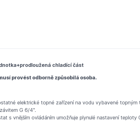
 část 2110354
ednotka+prodloužená chladící část
nemusí provést odborně způsobilá osoba.
ostatné elektrické topné zařízení na vodu vybavené topným 
závitem G 6/4''.
tat s vnějším ovládáním umožňuje plynulé nastavení teploty