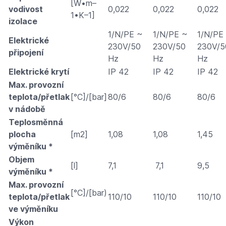
[W•m–
vodivost
0,022
0,022
0,022
1•K–1]
izolace
1/N/PE ~
1/N/PE ~
1/N/PE
Elektrické
230V/50
230V/50
230V/5
připojení
Hz
Hz
Hz
Elektrické krytí
IP 42
IP 42
IP 42
Max. provozní
teplota/přetlak
[°C]/[bar]
80/6
80/6
80/6
v nádobě
Teplosměnná
plocha
[m2]
1,08
1,08
1,45
výměníku *
Objem
[l]
7,1
7,1
9,5
výměníku *
Max. provozní
[°C]/[bar)
teplota/přetlak
110/10
110/10
110/10
ve výměníku
Výkon