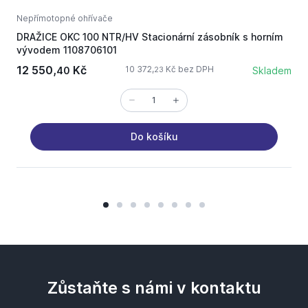
Nepřímotopné ohřívače
N
DRAŽICE OKC 100 NTR/HV Stacionární zásobník s horním
D
vývodem 1108706101
12 550,
Kč
10 372,
Kč bez DPH
40
Skladem
23
Do košíku
Zůstaňte s námi v kontaktu