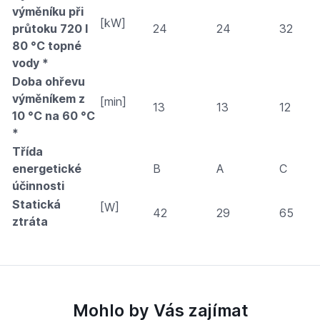
výměníku při
[kW]
průtoku 720 l
24
24
32
80 °C topné
vody *
Doba ohřevu
výměníkem z
[min]
13
13
12
10 °C na 60 °C
*
Třída
energetické
B
A
C
účinnosti
Statická
[W]
42
29
65
ztráta
Mohlo by Vás zajímat