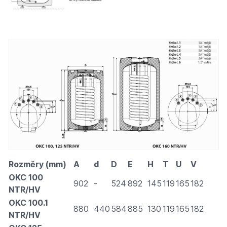
Rozměry (mm)
A
d
D
E
H
T
U
V
OKC 100
902
-
524
892
145
119
165
182
NTR/HV
OKC 100.1
880
440
584
885
130
119
165
182
NTR/HV