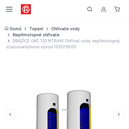
Můj účet
Domů
Topení
Ohřívače vody
Nepřímotopné ohřívače
DRAŽICE OKC 125 NTR/HV Ohřívač vody nepřímotopný
stacionární/horní vývod 1103706101