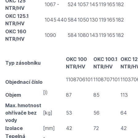
OKC 125
1067
-
524
1057
145
119
165
182
NTR/HV
OKC 125.1
1045
440
584
1050
130
119
165
182
NTR/HV
OKC 160
1090
584
1080
143
119
165
182
NTR/HV
OKC 100
OKC 100.1
OKC 12
Typ zásobníku
NTR/HV
NTR/HV
NTR/H
1108706101
1108707101
110370
Objednací číslo
[l)
Objem
87
85
113
Max. hmotnost
ohřívače bez
[kg]
53
56
64
vody
Izolace
[mm]
42
72
42
Tepelná