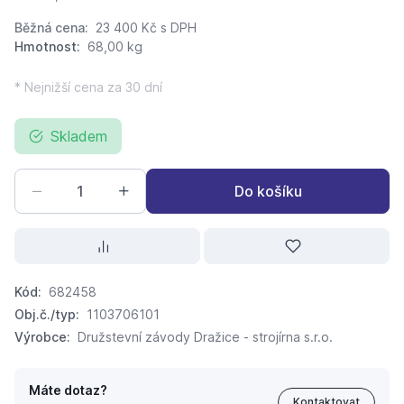
Běžná cena:
23 400 Kč
s DPH
Hmotnost:
68,00 kg
* Nejnižší cena za 30 dní
Skladem
Do košíku
Kód:
682458
Obj.č./typ:
1103706101
Výrobce:
Družstevní závody Dražice - strojírna s.r.o.
Máte dotaz?
Kontaktovat