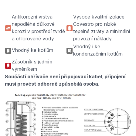
Antikorozní vrstva
Vysoce kvalitní izolace
nepodléhá důlkové
Covestro pro nízké
korozi v prostředí tvrdé
tepelné ztráty a minimální
a chlorované vody
provozní náklady
Vhodný i ke
Vhodný ke kotlům
kondenzačním kotlům
Zásobník s jedním
výměníkem
Součástí ohřívače není připojovací kabel, připojení
musí provést odborně způsobilá osoba.