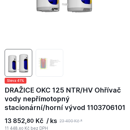
Sleva 41%
DRAŽICE OKC 125 NTR/HV Ohřívač
vody nepřímotopný
stacionární/horní vývod 1103706101
13 852,
Kč / ks
80
23 400 Kč *
11 448,
Kč bez DPH
60