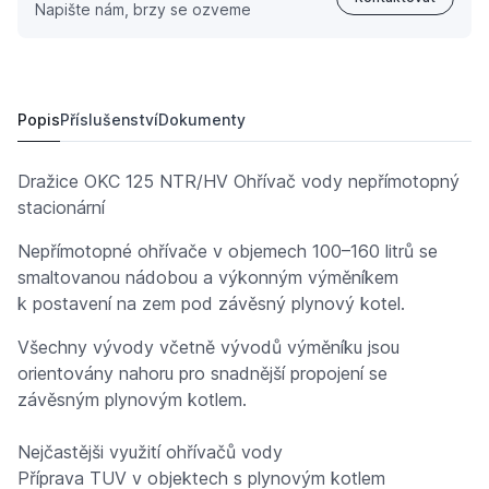
Napište nám, brzy se ozveme
DRAŽICE OKC 125 NTR/HV Ohřívač vody nepřímotopný st
13 852,
Kč
80
19 338,
Kč
84
Popis
Příslušenství
Dokumenty
Dražice OKC 125 NTR/HV Ohřívač vody nepřímotopný
stacionární
Nepřímotopné ohřívače v objemech 100–160 litrů se
smaltovanou nádobou a výkonným výměníkem
k postavení na zem pod závěsný plynový kotel.
Všechny vývody včetně vývodů výměníku jsou
orientovány nahoru pro snadnější propojení se
závěsným plynovým kotlem.
Nejčastějši využití ohřívačů vody
Příprava TUV v objektech s plynovým kotlem