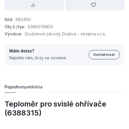
Kód:
682400
Obj.č./typ:
6388315NDS
Výrobce:
Družstevní závody Dražice - strojírna s.r.o.
Máte dotaz?
Kontaktovat
Napište nám, brzy se ozveme
DRAŽICE Indikátor teploty Svislý ohřívač 6388315
148,
Kč
83
Popis
Kompatibilita
Teploměr pro svislé ohřívače
(6388315)