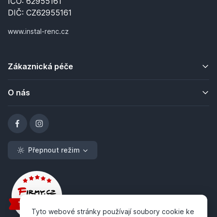
IČO: 62955161
DIČ: CZ62955161
www.instal-renc.cz
Zákaznická péče
O nás
Přepnout režim
Tyto webové stránky používají soubory cookie ke