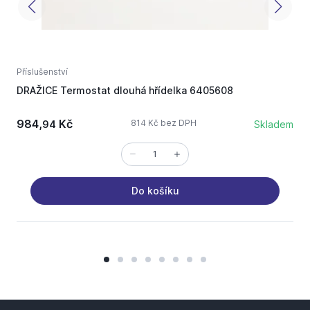
Příslušenství
P
DRAŽICE Termostat dlouhá hřídelka 6405608
984,
Kč
814 Kč bez DPH
94
Skladem
Do košíku