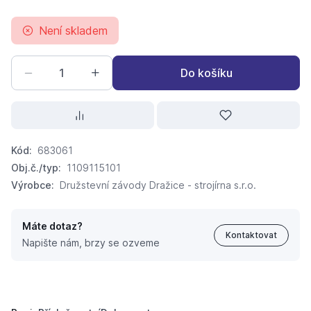
Není skladem
Do košíku
Kód:
683061
Obj.č./typ:
1109115101
Výrobce:
Družstevní závody Dražice - strojírna s.r.o.
Máte dotaz?
Kontaktovat
Napište nám, brzy se ozveme
DRAŽICE OKCE 250 S - Ohřívač vody elektrický stacioná
14 563,
Kč
20
20 330,
Kč
58