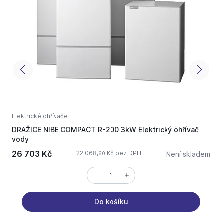
Elektrické ohřívače
E
DRAŽICE NIBE COMPACT R-200 3kW Elektrický ohřívač
D
vody
1
26 703 Kč
22 068,
Kč bez DPH
Není skladem
60
Do košíku