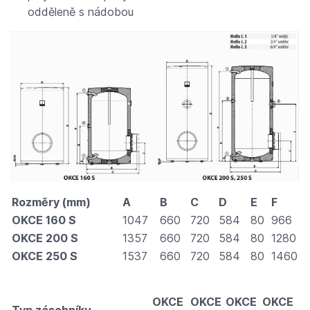
odděleně s nádobou
Rozměry (mm)
A
B
C
D
E
F
OKCE 160 S
1047
660
720
584
80
966
OKCE 200 S
1357
660
720
584
80
1280
OKCE 250 S
1537
660
720
584
80
1460
OKCE
OKCE
OKCE
OKCE