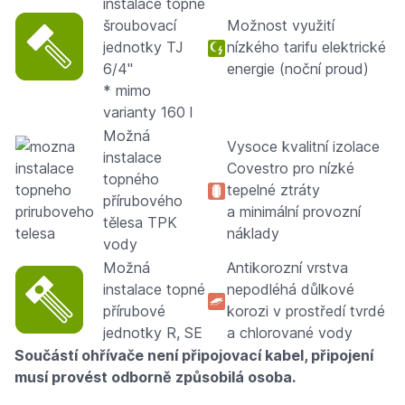
instalace topné
šroubovací
Možnost využití
jednotky TJ
nízkého tarifu elektrické
6/4"
energie (noční proud)
* mimo
varianty 160 l
Možná
Vysoce kvalitní izolace
instalace
Covestro pro nízké
topného
tepelné ztráty
přírubového
a minimální provozní
tělesa TPK
náklady
vody
Možná
Antikorozní vrstva
instalace topné
nepodléhá důlkové
přírubové
korozi v prostředí tvrdé
jednotky R, SE
a chlorované vody
Součástí ohřívače není připojovací kabel, připojení
musí provést odborně způsobilá osoba.