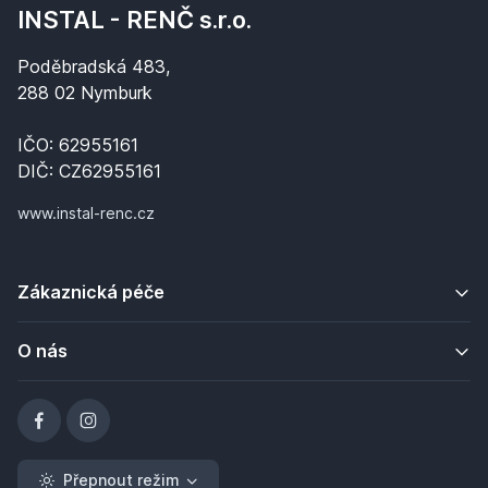
INSTAL - RENČ s.r.o.
Poděbradská 483,
288 02 Nymburk
IČO: 62955161
DIČ: CZ62955161
www.instal-renc.cz
Zákaznická péče
O nás
Přepnout režim