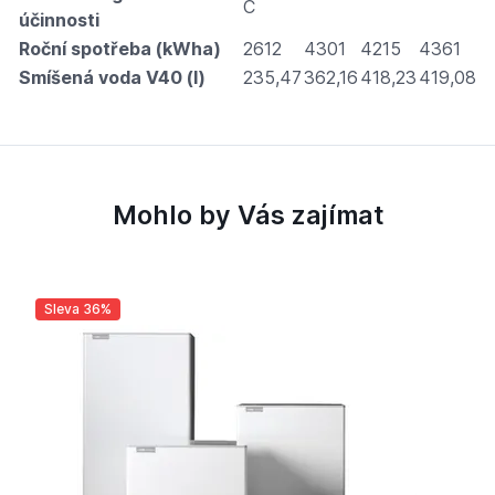
C
účinnosti
Roční spotřeba (kWha)
2612
4301
4215
4361
Smíšená voda V40 (l)
235,47
362,16
418,23
419,08
Mohlo by Vás zajímat
Sleva 36%