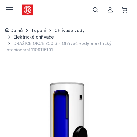
Můj účet
Domů
Topení
Ohřívače vody
Elektrické ohřívače
DRAŽICE OKCE 250 S - Ohřívač vody elektrický
stacionární 1109115101