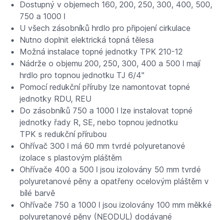
Dostupný v objemech 160, 200, 250, 300, 400, 500,
750 a 1000 l
U všech zásobníků hrdlo pro připojení cirkulace
Nutno doplnit elektrická topná tělesa
Možná instalace topné jednotky TPK 210-12
Nádrže o objemu 200, 250, 300, 400 a 500 l mají
hrdlo pro topnou jednotku TJ 6/4"
Pomocí redukční příruby lze namontovat topné
jednotky RDU, REU
Do zásobníků 750 a 1000 l lze instalovat topné
jednotky řady R, SE, nebo topnou jednotku
TPK s redukční přírubou
Ohřívač 300 l má 60 mm tvrdé polyuretanové
izolace s plastovým pláštěm
Ohřívače 400 a 500 l jsou izolovány 50 mm tvrdé
polyuretanové pěny a opatřeny ocelovým pláštěm v
bílé barvě
Ohřívače 750 a 1000 l jsou izolovány 100 mm měkké
polyuretanové pěny (NEODUL) dodávané