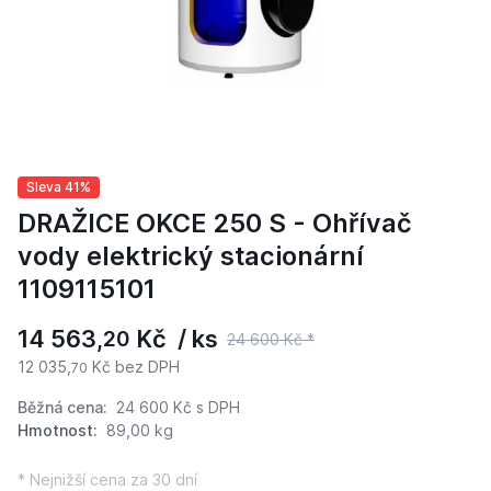
Sleva 41%
DRAŽICE OKCE 250 S - Ohřívač
vody elektrický stacionární
1109115101
14 563,
Kč / ks
20
24 600 Kč *
12 035,
Kč bez DPH
70
Běžná cena:
24 600 Kč
s DPH
Hmotnost:
89,00 kg
* Nejnižší cena za 30 dní