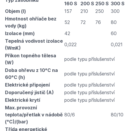
Typ zásobníku
160 S
200 S
250 S
300 S
Objem (l)
157
210
250
300
Hmotnost ohříače bez
52
72
76
80
vody (kg)
Izolace (mm)
42
60
Tepelná vodivost izolace
0,022
0,021
(WmK)
Příkon topného tělesa
podle typu příslušenství
(W)
Doba ohřevu z 10°C na
podle typu příslušenství
60°C (h)
Elektrické připojení
podle typu příslušenství
Doporučený jistič (A)
podle typu příslušenství
Elektrické krytí
podle typu příslušenství
Max. provozní
teplota/přetlak v nádobě
80/6
80/10
(°C)/(bar)
Třída energetické