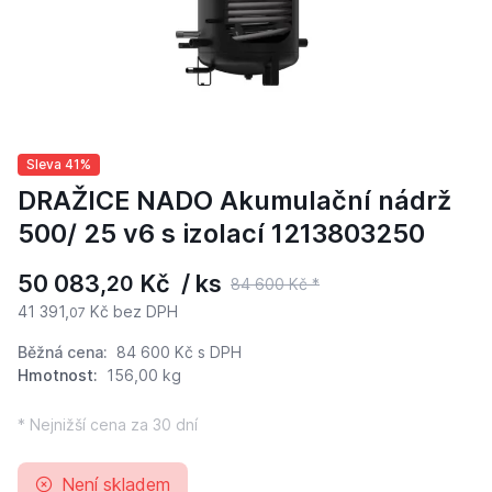
Sleva 41%
DRAŽICE NADO Akumulační nádrž
500/ 25 v6 s izolací 1213803250
50 083,
Kč / ks
20
84 600 Kč *
41 391,
Kč bez DPH
07
Běžná cena:
84 600 Kč
s DPH
Hmotnost:
156,00 kg
* Nejnižší cena za 30 dní
Není skladem