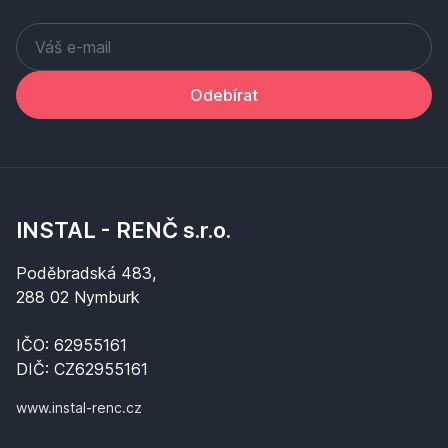
Odebírat
INSTAL - RENČ s.r.o.
Poděbradská 483,
288 02 Nymburk
IČO: 62955161
DIČ: CZ62955161
www.instal-renc.cz