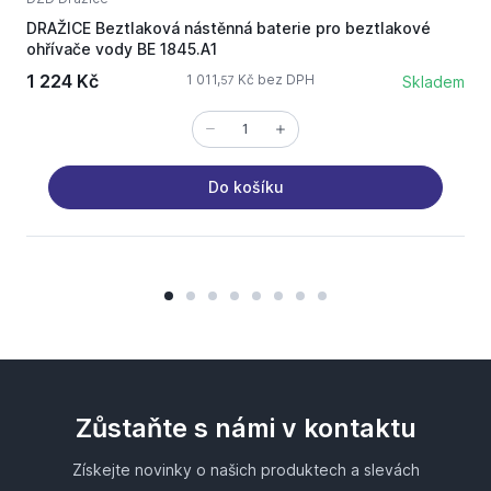
DRAŽICE Beztlaková nástěnná baterie pro beztlakové
D
ohřívače vody BE 1845.A1
1 224 Kč
1 011,
Kč bez DPH
Skladem
57
Do košíku
Zůstaňte s námi v kontaktu
Získejte novinky o našich produktech a slevách