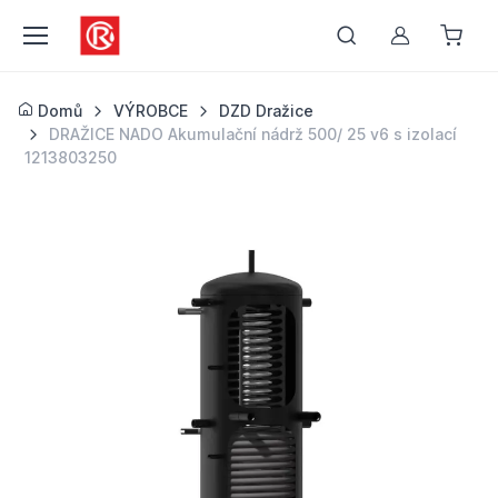
Můj účet
Domů
VÝROBCE
DZD Dražice
DRAŽICE NADO Akumulační nádrž 500/ 25 v6 s izolací
1213803250