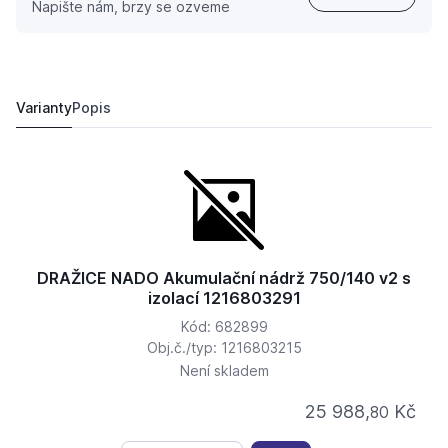
Napište nám, brzy se ozveme
DRAŽICE NADO Akumulační nádrž 500/ 25 v6 s izolací 
50 083,
Kč
20
69 917,
Kč
36
Varianty
Popis
DRAŽICE NADO Akumulační nádrž 750/140 v2 s
izolací 1216803291
Kód: 682899
Obj.č./typ: 1216803215
Není skladem
25 988,
Kč
80