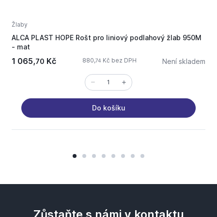
Žlaby
Ž
ALCA PLAST HOPE Rošt pro liniový podlahový žlab 950M
A
- mat
p
1 065,
Kč
3
880,
Kč bez DPH
70
Není skladem
74
Do košíku
Zůstaňte s námi v kontaktu