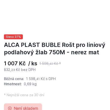
Sleva 37%
ALCA PLAST BUBLE Rošt pro liniový
podlahový žlab 750M - nerez mat
1 007 Kč / ks
1 598,
Kč *
41
832,
Kč bez DPH
23
Běžná cena:
1 598,
Kč
s DPH
41
Hmotnost:
0,69 kg
* Nejnižší cena za 30 dní
Není skladem