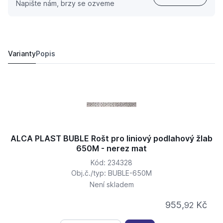
Napište nám, brzy se ozveme
ALCA PLAST BUBLE Rošt pro liniový podlahový žlab 75
1 007 Kč
1 321 Kč
Varianty
Popis
ALCA PLAST BUBLE Rošt pro liniový podlahový žlab
650M - nerez mat
Kód: 234328
Obj.č./typ: BUBLE-650M
Není skladem
955,
Kč
92