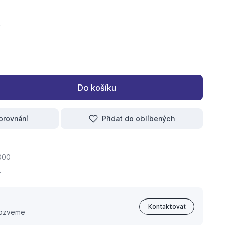
Do košíku
orovnání
Přidat do oblíbených
000
.
Kontaktovat
 ozveme