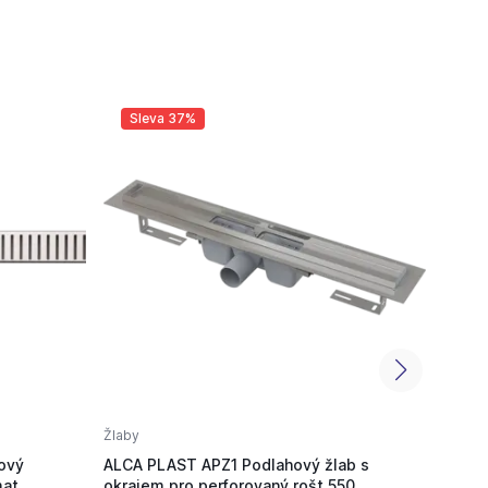
Sleva 37%
Sl
Žlaby
Žlaby
ový
ALCA PLAST APZ1 Podlahový žlab s
ALCA 
mat
okrajem pro perforovaný rošt 550
okraj