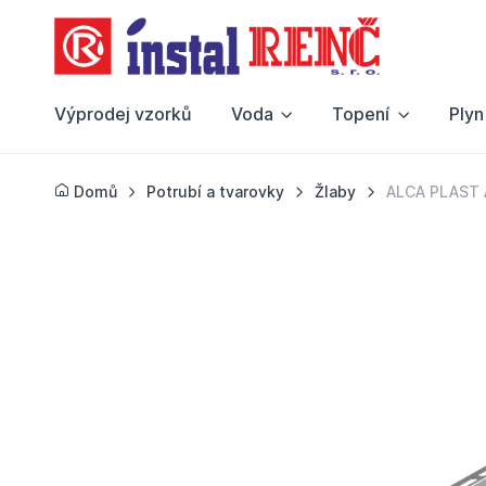
Výprodej vzorků
Voda
Topení
Plyn
Domů
Potrubí a tvarovky
Žlaby
ALCA PLAST 