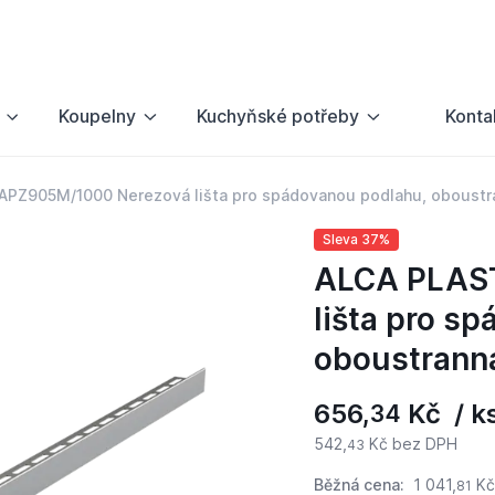
Koupelny
Kuchyňské potřeby
Konta
APZ905M/1000 Nerezová lišta pro spádovanou podlahu, oboustr
Sleva 37%
ALCA PLAS
lišta pro s
oboustrann
656,
Kč / k
34
542,
Kč bez DPH
43
Běžná cena:
1 041,
Kč
81