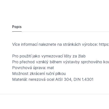
656,
Kč
34
ALCA PLAST APZ905M/1000 Nerezová lišta pro
Do košíku
861 Kč
Popis
Více informací naleznete na stránkách výrobce: https
Pro použití jako vymezovací lišty za žlab
Pro přechod vzniklý během výstavby sprchového ko
Povrchová úprava: mat
Možnost zkrácení ruční pilkou
Materiál: nerezová ocel AISI 304, DIN 1.4301