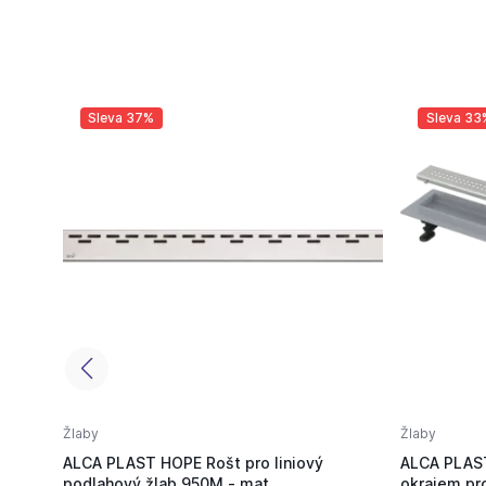
Sleva 37%
Sleva 33
Žlaby
Žlaby
ALCA PLAST HOPE Rošt pro liniový
ALCA PLAST
podlahový žlab 950M - mat
okrajem pr