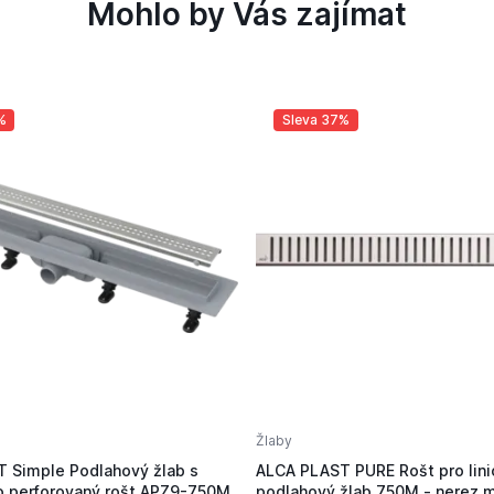
Mohlo by Vás zajímat
%
Sleva 37%
Žlaby
 Simple Podlahový žlab s
ALCA PLAST PURE Rošt pro lini
o perforovaný rošt APZ9-750M
podlahový žlab 750M - nerez 