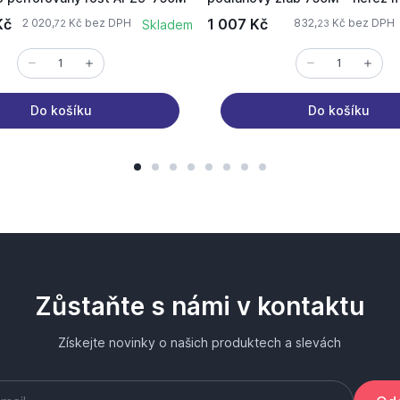
Kč
1 007 Kč
2 020,
Kč bez DPH
832,
Kč bez DPH
Skladem
72
23
Do košíku
Do košíku
Zůstaňte s námi v kontaktu
Získejte novinky o našich produktech a slevách