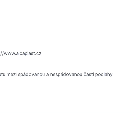
 spádovanou podlahu, oboustranná
://www.alcaplast.cz
utu mezi spádovanou a nespádovanou částí podlahy