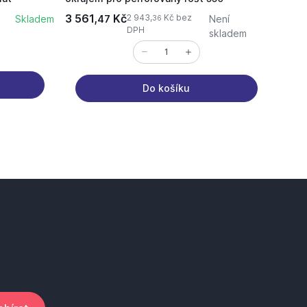
3 561,
Kč
2 172
2 943,
Kč bez
Skladem
47
Není
36
DPH
skladem
Do košíku