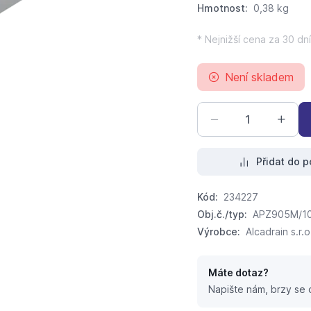
Hmotnost:
0,38 kg
* Nejnižší cena za 30 dní
Není skladem
Přidat do p
Kód:
234227
Obj.č./typ:
APZ905M/1
Výrobce:
Alcadrain s.r.o
Máte dotaz?
Napište nám, brzy se