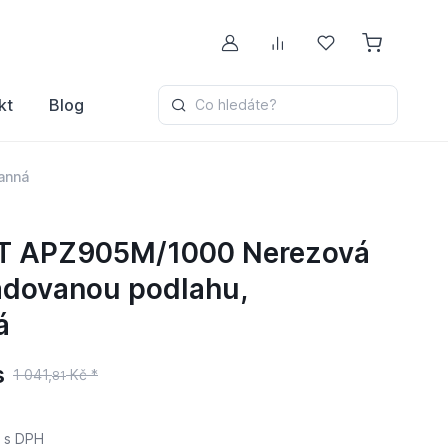
Můj účet
Porovnávání
Oblíbené
kt
Blog
Co hledáte?
anná
T APZ905M/1000 Nerezová
pádovanou podlahu,
á
s
1 041,
Kč *
81
s DPH