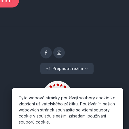
bírat
Přepnout režim
Tyto webové stránky používají soubory cookie ke
zlepšení uživatelského zážitku. Používáním našich
webových stránek souhlasíte se všemi soubory
cookie v souladu s našimi zásadami používání
souborů cookie.