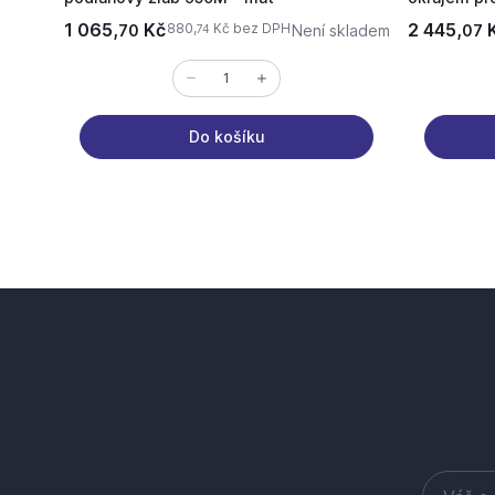
1 065,
Kč
2 445,
880,
Kč bez DPH
70
Není skladem
07
74
Do košíku