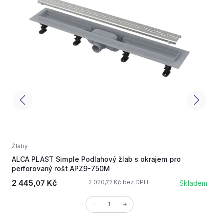
Žlaby
Ž
ALCA PLAST Simple Podlahový žlab s okrajem pro
A
perforovaný rošt APZ9-750M
p
2 445,
Kč
3
2 020,
Kč bez DPH
07
Skladem
72