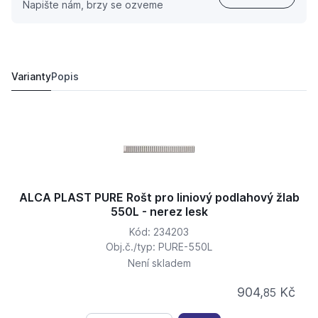
Napište nám, brzy se ozveme
ALCA PLAST PURE Rošt pro liniový podlahový žlab 750
1 007 Kč
1 321 Kč
Varianty
Popis
ALCA PLAST PURE Rošt pro liniový podlahový žlab
550L - nerez lesk
Kód: 234203
Obj.č./typ: PURE-550L
Není skladem
904,
Kč
85