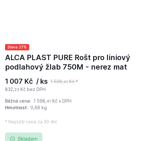
Sleva 37%
ALCA PLAST PURE Rošt pro liniový
podlahový žlab 750M - nerez mat
1 007 Kč / ks
1 598,
Kč *
41
832,
Kč bez DPH
23
Běžná cena:
1 598,
Kč
s DPH
41
Hmotnost:
0,66 kg
* Nejnižší cena za 30 dní
Skladem