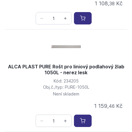
1 108,
Kč
38
ALCA PLAST PURE Rošt pro liniový podlahový žlab
1050L - nerez lesk
Kód: 234205
Obj.č./typ: PURE-1050L
Není skladem
1 159,
Kč
46