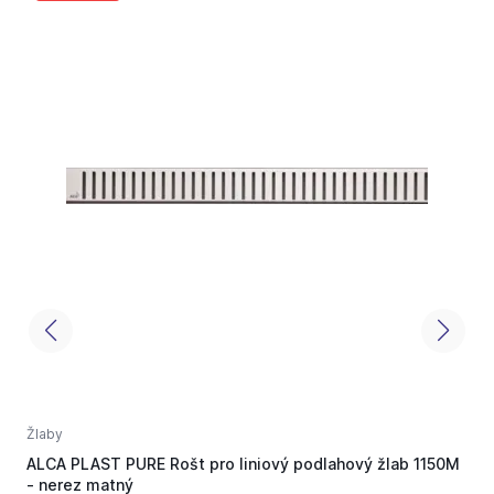
Žlaby
Ž
ALCA PLAST PURE Rošt pro liniový podlahový žlab 1150M
A
- nerez matný
p