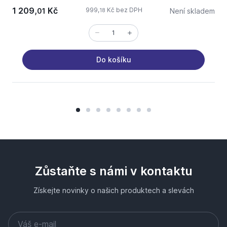
1 209,
Kč
3
999,
Kč bez DPH
01
Není skladem
18
Do košíku
Zůstaňte s námi v kontaktu
Získejte novinky o našich produktech a slevách