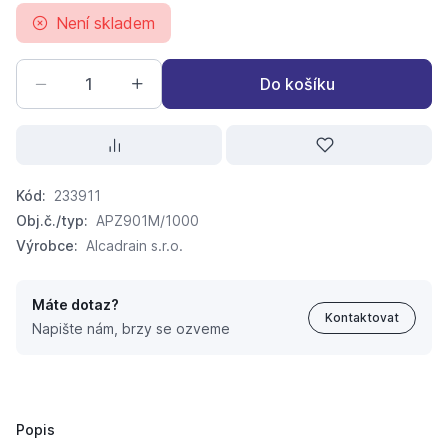
Není skladem
Do košíku
Kód:
233911
Obj.č./typ:
APZ901M/1000
Výrobce:
Alcadrain s.r.o.
Máte dotaz?
Kontaktovat
Napište nám, brzy se ozveme
ALCA PLAST APZ901M/1000 Nerezová lišta pro spádova
656,
Kč
34
861 Kč
Popis