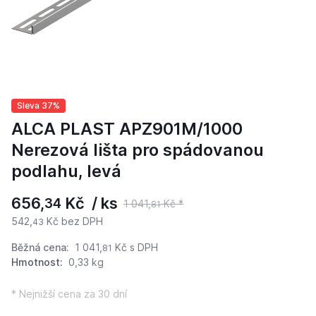
Sleva 37%
ALCA PLAST APZ901M/1000
Nerezová lišta pro spádovanou
podlahu, levá
656,
Kč / ks
34
1 041,
Kč *
81
542,
Kč bez DPH
43
Běžná cena:
1 041,
Kč
s DPH
81
Hmotnost:
0,33 kg
* Nejnižší cena za 30 dní