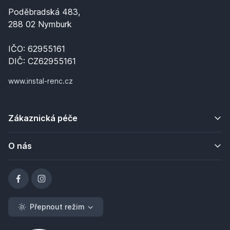
Poděbradská 483,
288 02 Nymburk
IČO: 62955161
DIČ: CZ62955161
www.instal-renc.cz
Zákaznická péče
O nás
Přepnout režim