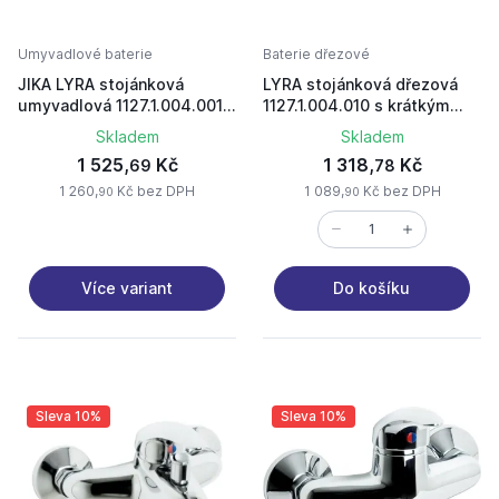
Umyvadlové baterie
Baterie dřezové
JIKA LYRA stojánková
LYRA stojánková dřezová
umyvadlová 1127.1.004.001 s
1127.1.004.010 s krátkým
výpustí chrom
výtokem chrom
Skladem
Skladem
1 525,
Kč
1 318,
Kč
69
78
1 260,
Kč bez DPH
1 089,
Kč bez DPH
90
90
Více variant
Do košíku
Sleva 10%
Sleva 10%