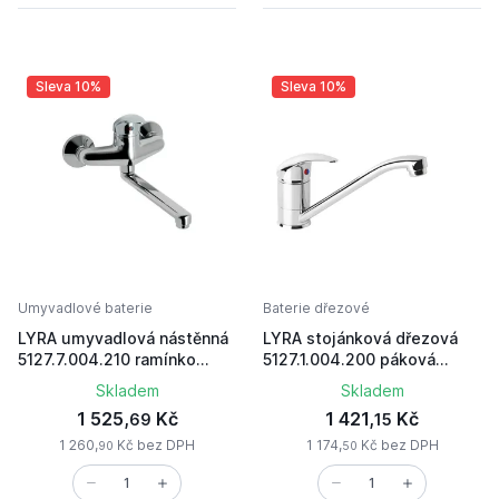
Sleva 10%
Sleva 10%
Umyvadlové baterie
Baterie dřezové
LYRA umyvadlová nástěnná
LYRA stojánková dřezová
5127.7.004.210 ramínko
5127.1.004.200 páková
210mm chrom
chrom
Skladem
Skladem
1 525,
Kč
1 421,
Kč
69
15
1 260,
Kč bez DPH
1 174,
Kč bez DPH
90
50