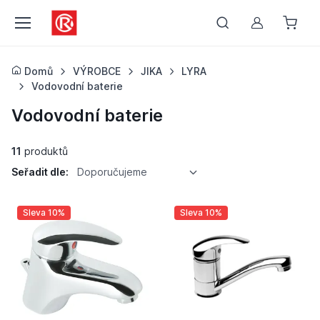
Můj účet
Domů
VÝROBCE
JIKA
LYRA
Vodovodní baterie
Vodovodní baterie
11
produktů
Seřadit dle:
Doporučujeme
Sleva 10%
Sleva 10%