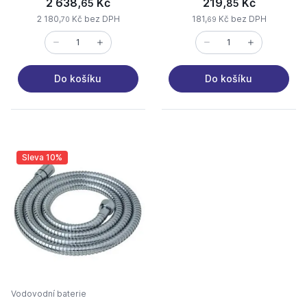
2 638,
Kč
219,
Kč
65
85
2 180,
Kč bez DPH
181,
Kč bez DPH
70
69
Do košíku
Do košíku
Sleva 10%
Vodovodní baterie