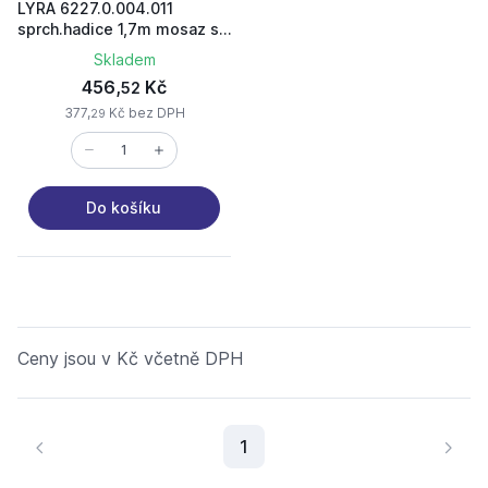
LYRA 6227.0.004.011
sprch.hadice 1,7m mosaz s
dvoj.zámkem chrom
Skladem
456,
Kč
52
377,
Kč bez DPH
29
Do košíku
Ceny jsou v Kč včetně DPH
Aktuální stránka
1