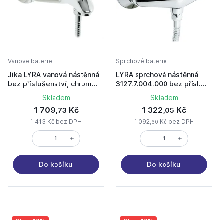
Vanové baterie
Sprchové baterie
Jika LYRA vanová nástěnná
LYRA sprchová nástěnná
bez příslušenství, chrom
3127.7.004.000 bez přísl.
H3212770040001
chrom
Skladem
Skladem
1 709,
Kč
1 322,
Kč
73
05
1 413 Kč bez DPH
1 092,
Kč bez DPH
60
Do košíku
Do košíku