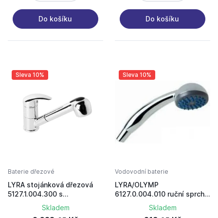
Do košíku
Do košíku
Sleva 10%
Sleva 10%
Baterie dřezové
Vodovodní baterie
LYRA stojánková dřezová
LYRA/OLYMP
5127.1.004.300 s
6127.0.004.010 ruční sprcha
vytah.sprchou chrom
1 funkce chrom
Skladem
Skladem