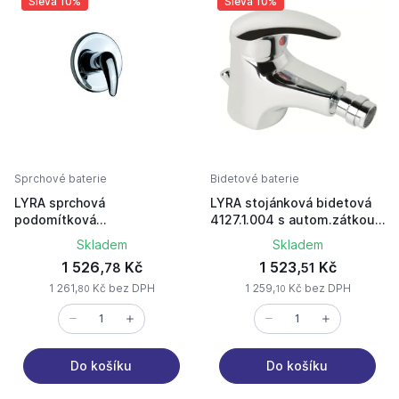
Sleva 10%
Sleva 10%
Sprchové baterie
Bidetové baterie
LYRA sprchová
LYRA stojánková bidetová
podomítková
4127.1.004 s autom.zátkou
3127.6.004.000 chrom
5/4" chrom
Skladem
Skladem
1 526,
Kč
1 523,
Kč
78
51
1 261,
Kč bez DPH
1 259,
Kč bez DPH
80
10
Do košíku
Do košíku