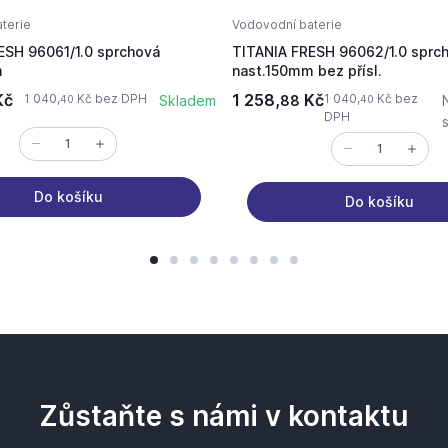
terie
Vodovodní baterie
ESH 96061/1.0 sprchová
TITANIA FRESH 96062/1.0 sprc
m
nast.150mm bez přísl.
Kč
1 258,
Kč
1 040,
Kč bez DPH
1 040,
Kč bez
Skladem
88
40
40
DPH
Do košíku
Do košíku
Zůstaňte s námi v kontaktu