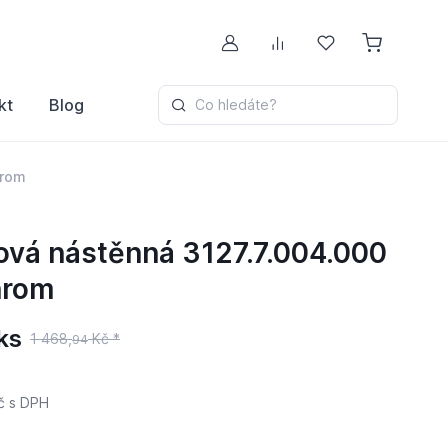
Můj účet
Porovnávání
Oblíbené
kt
Blog
Co hledáte?
hrom
vá nástěnná 3127.7.004.000
hrom
ks
1 468,
Kč *
94
č
s DPH