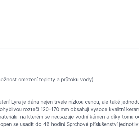
sl. chrom
ožnost omezení teploty a průtoku vody)
 baterií Lyra je dána nejen trvale nízkou cenou, ale také je
yblivou roztečí 120–170 mm obsahují vysoce kvalitní kerami
o materiálu, na kterém se neusazuje vodní kámen a díky tomu
en se usadit do 48 hodin! Sprchové příslušenství jednotlivýc