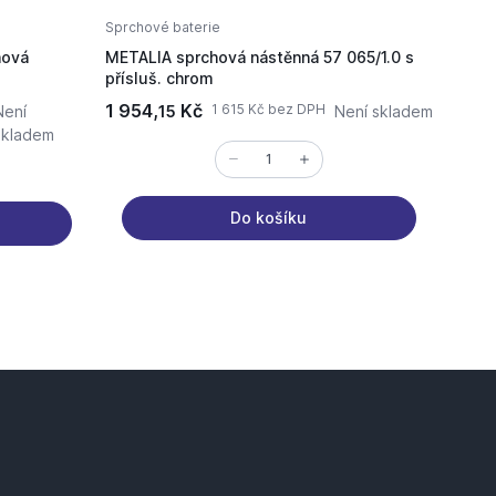
Sprchové baterie
Sprcho
hová
METALIA sprchová nástěnná 57 065/1.0 s
LYRA sprchová podomítková
přísluš. chrom
3127.
1 954,
Kč
1 526
1 615 Kč bez DPH
Není
15
Není skladem
skladem
Do košíku