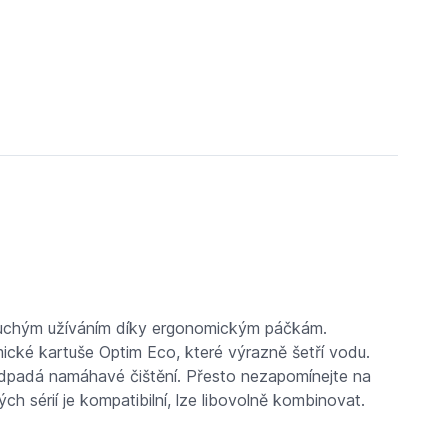
dnoduchým užíváním díky ergonomickým páčkám.
cké kartuše Optim Eco, které výrazně šetří vodu.
 odpadá namáhavé čištění. Přesto nezapomínejte na
h sérií je kompatibilní, lze libovolně kombinovat.