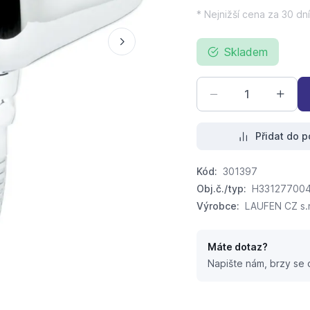
* Nejnižší cena za 30 dní
Skladem
Přidat do p
Kód:
301397
Obj.č./typ:
H33127700
Výrobce:
LAUFEN CZ s.r
Máte dotaz?
Napište nám, brzy se