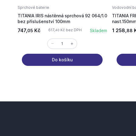
Sprchové baterie
Vodovodní ba
TITANIA IRIS nástěnná sprchová 92 064/1.0
TITANIA FR
bez příslušenství 100mm
nast.150m
747,
Kč
1 258,
617,
Kč bez DPH
05
Skladem
88
40
Do košíku