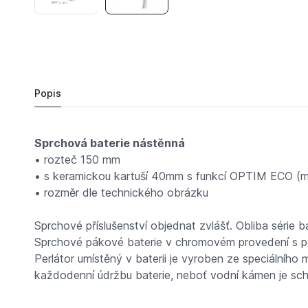
1 322,
Kč
05
LYRA sprchová nástěnná 3127.7.004.000 bez pří
Do košíku
1 214 Kč
Popis
Sprchová baterie nástěnná
• rozteč 150 mm
• s keramickou kartuší 40mm s funkcí OPTIM ECO (m
• rozměr dle technického obrázku
Sprchové příslušenství objednat zvlášť. Obliba série
Sprchové pákové baterie v chromovém provedení s poh
Perlátor umístěný v baterii je vyroben ze speciálníh
každodenní údržbu baterie, neboť vodní kámen je schop