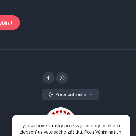
bírat
Přepnout režim
Tyto webové stránky používají soubory cookie ke
zlepšení uživatelského zážitku. Používáním našich