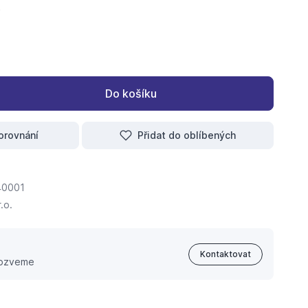
Do košíku
orovnání
Přidat do oblíbených
40001
.o.
Kontaktovat
 ozveme