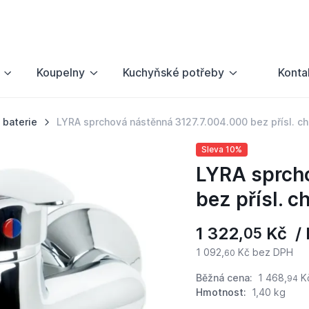
Koupelny
Kuchyňské potřeby
Konta
 baterie
LYRA sprchová nástěnná 3127.7.004.000 bez přísl. c
Sleva 10%
LYRA sprcho
bez přísl. c
1 322,
Kč / 
05
1 092,
Kč bez DPH
60
Běžná cena:
1 468,
K
94
Hmotnost:
1,40 kg