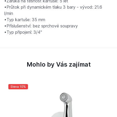
•Záruka na těsnost kartuše: 5 let
•Průtok při dynamickém tlaku 3 bary - vývod: 21.6
l/min
•Typ kartuše: 35 mm
•Příslušenství: bez sprchové soupravy
•Typ připojení: 3/4"
Mohlo by Vás zajímat
Sleva 10%