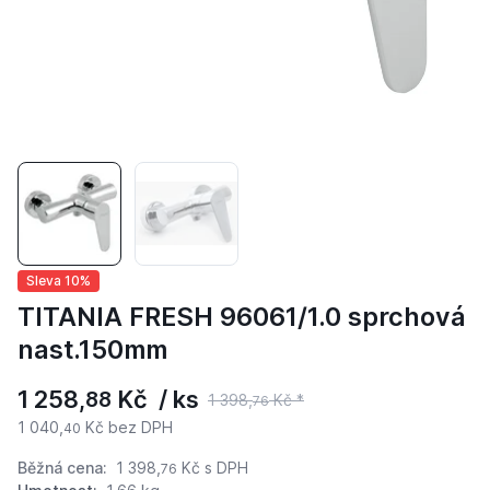
Sleva 10%
TITANIA FRESH 96061/1.0 sprchová
nast.150mm
1 258,
Kč / ks
88
1 398,
Kč *
76
1 040,
Kč bez DPH
40
Běžná cena:
1 398,
Kč
s DPH
76