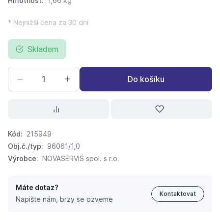
Hmotnost:
1,66 kg
* Nejnižší cena za 30 dní
Skladem
Do košíku
Kód:
215949
Obj.č./typ:
96061/1,0
Výrobce:
NOVASERVIS spol. s r.o.
Máte dotaz?
Kontaktovat
Napište nám, brzy se ozveme