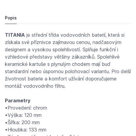
TITANIA FRESH 96061/1.0 sprchová nast.150mm
1 258,
Kč
88
1 156 Kč
Popis
TITANIA
je střední třída vodovodních baterií, která si
získala své příznivce zajímavou cenou, nadčasovým
designem a vysokou spolehlivostí. Splňuje funkční i
vzhledové představy většiny zákazníků. Spolehlivé
keramické kartuše s plynulým chodem mají buď
standardní nebo úspornou polohovací variantu. Pro delší
životnost baterie a komfort užívání doporučujeme
montáž vodovodního filtru.
Parametry
•Provedení: chrom
•Výška: 120 mm
•Šířka: 200 mm
•Hloubka: 133 mm