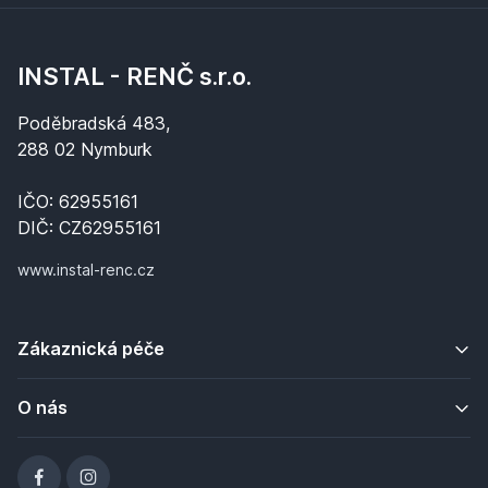
INSTAL - RENČ s.r.o.
Poděbradská 483,
288 02 Nymburk
IČO: 62955161
DIČ: CZ62955161
www.instal-renc.cz
Zákaznická péče
O nás