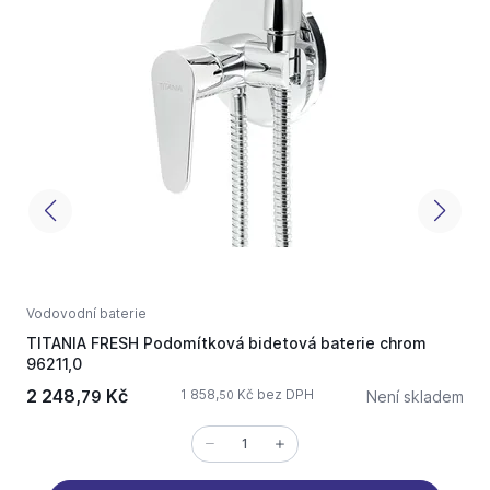
Vodovodní baterie
V
TITANIA FRESH Podomítková bidetová baterie chrom
M
96211,0
2 248,
Kč
1 858,
Kč bez DPH
79
Není skladem
50