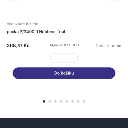
Vodovodní baterie
V
packa P/3400,0 Nobless Trial
p
368,
Kč
304,
Kč bez DPH
37
Není skladem
44
Do košíku