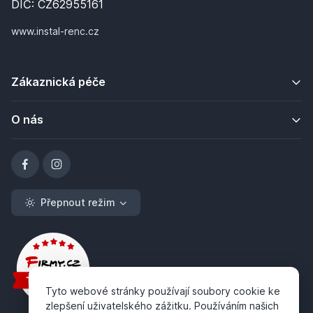
DIČ: CZ62955161
www.instal-renc.cz
Zákaznická péče
O nás
Přepnout režim
Tyto webové stránky používají soubory cookie ke
zlepšení uživatelského zážitku. Používáním našich