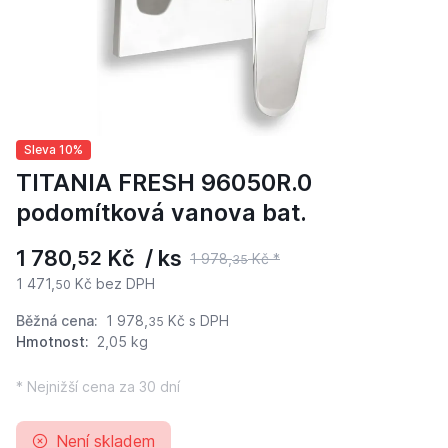
Sleva 10%
TITANIA FRESH 96050R.0
podomítková vanova bat.
1 780,
Kč / ks
52
1 978,
Kč *
35
1 471,
Kč bez DPH
50
Běžná cena:
1 978,
Kč
s DPH
35
Hmotnost:
2,05 kg
* Nejnižší cena za 30 dní
Není skladem