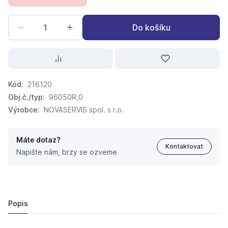
Do košíku
Kód:
216120
Obj.č./typ:
96050R,0
Výrobce:
NOVASERVIS spol. s r.o.
Máte dotaz?
Kontaktovat
Napište nám, brzy se ozveme
TITANIA FRESH 96050R.0 podomítková vanova bat.
1 780,
Kč
52
1 635 Kč
Popis