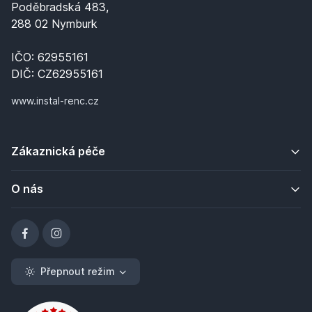
Poděbradská 483,
288 02 Nymburk
IČO: 62955161
DIČ: CZ62955161
www.instal-renc.cz
Zákaznická péče
O nás
Přepnout režim