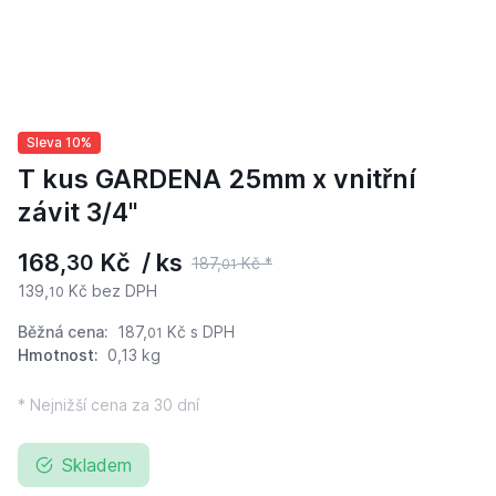
Sleva 10%
T kus GARDENA 25mm x vnitřní
závit 3/4"
168,
Kč / ks
30
187,
Kč *
01
139,
Kč bez DPH
10
Běžná cena:
187,
Kč
s DPH
01
Hmotnost:
0,13 kg
* Nejnižší cena za 30 dní
Skladem