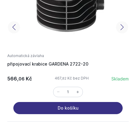
Automatická závlaha
A
připojovací krabice GARDENA 2722-20
G
566,
Kč
467,
Kč bez DPH
06
Skladem
82
Do košíku