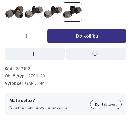
T kus GARDENA 25mm
T kus GARDENA 25mm x vnější závit 1/2"
T kus GARDENA 25mm x vnější závit 3
T kus GARDENA 25mm x vnitřn
Do košíku
Kód:
253192
Obj.č./typ:
2790-20
Výrobce:
GARDENA
Máte dotaz?
Kontaktovat
Napište nám, brzy se ozveme
T kus GARDENA 25mm x vnitřní závit 3/4"