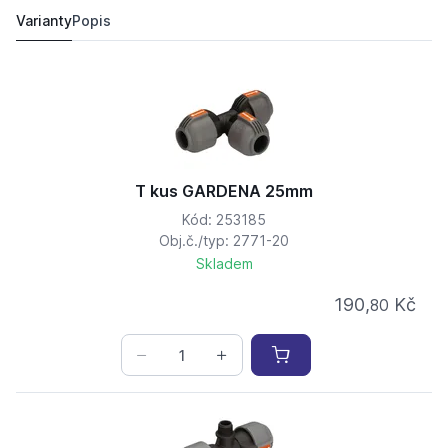
168,
Kč
30
154,
Kč
55
Varianty
Popis
T kus GARDENA 25mm
Kód: 253185
Obj.č./typ: 2771-20
Skladem
190,
Kč
80