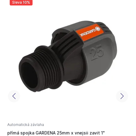
Sleva 10%
Automatická závlaha
A
přímá spojka GARDENA 25mm x vnejsii zavit 1"
m