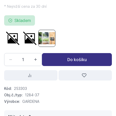
* Nejnižší cena za 30 dní
Skladem
řízení zavlažování GARDENA 6030 Classic
řízení zavlažování GARDENA 6030 Classic
řízení zavlažování GARDENA 6030 Clas
Do košíku
Kód:
253303
Obj.č./typ:
1284-37
Výrobce:
GARDENA