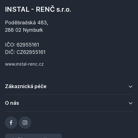
INSTAL - RENČ s.r.o.
Poděbradská 483,
288 02 Nymburk
IČO: 62955161
DIČ: CZ62955161
www.instal-renc.cz
Zákaznická péče
O nás