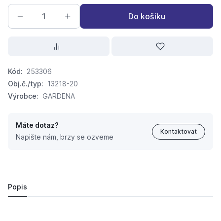
Do košíku
Kód:
253306
Obj.č./typ:
13218-20
Výrobce:
GARDENA
Máte dotaz?
Kontaktovat
Napište nám, brzy se ozveme
mds držák trubky GARDENA 10ks 3/16"
168,
Kč
30
154,
Kč
55
Popis