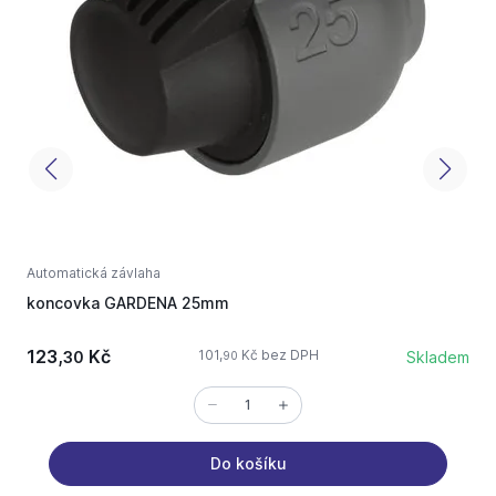
Automatická závlaha
A
koncovka GARDENA 25mm
m
123,
Kč
1
101,
Kč bez DPH
30
Skladem
90
Do košíku