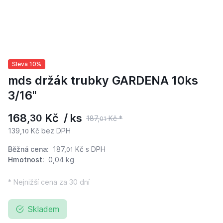
Sleva 10%
mds držák trubky GARDENA 10ks
3/16"
168,
Kč / ks
30
187,
Kč *
01
139,
Kč bez DPH
10
Běžná cena:
187,
Kč
s DPH
01
Hmotnost:
0,04 kg
* Nejnižší cena za 30 dní
Skladem