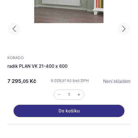
KORADO
R
radik PLAN VK 21-400 x 600
r
7 295,
Kč
6 028,
Kč bez DPH
05
Není skladem
97
Do košíku