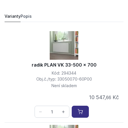
radik PLAN VK 33-500 x 1100
12 054,
Kč
65
13 836,
Kč
84
Varianty
Popis
radik PLAN VK 33-500 x 700
Kód: 294344
Obj.č./typ: 33050070-60P00
Není skladem
10 547,
Kč
66