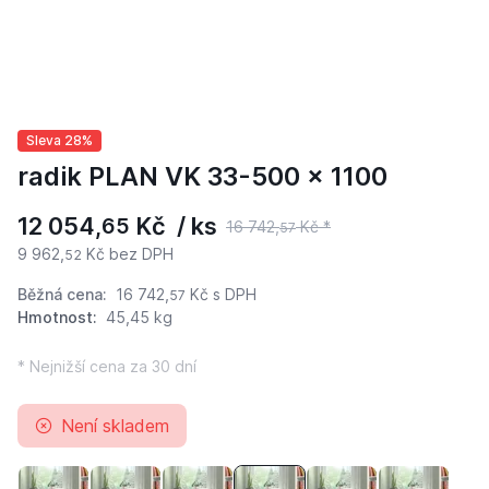
Sleva 28%
radik PLAN VK 33-500 x 1100
12 054,
Kč / ks
65
16 742,
Kč *
57
9 962,
Kč bez DPH
52
Běžná cena:
16 742,
Kč
s DPH
57
Hmotnost:
45,45 kg
* Nejnižší cena za 30 dní
Není skladem