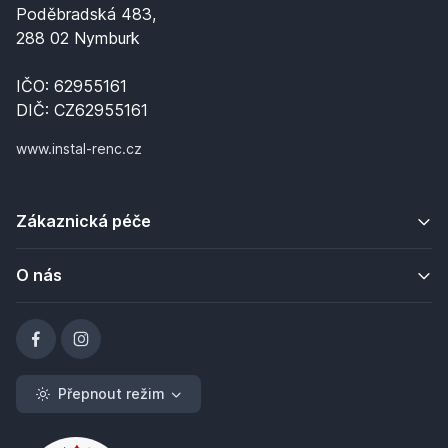
Poděbradská 483,
288 02 Nymburk
IČO: 62955161
DIČ: CZ62955161
www.instal-renc.cz
Zákaznická péče
O nás
Přepnout režim