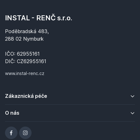
INSTAL - RENČ s.r.o.
Poděbradská 483,
288 02 Nymburk
IČO: 62955161
DIČ: CZ62955161
www.instal-renc.cz
Zákaznická péče
O nás