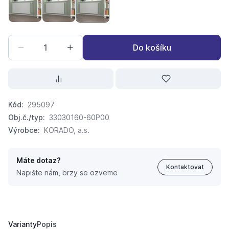
radik PLAN VK 33-300 x 900
radik PLAN VK 33-300 x 1400
radik PLAN VK 33-300 x 1600
Do košíku
Kód:
295097
Obj.č./typ:
33030160-60P00
Výrobce:
KORADO, a.s.
Máte dotaz?
Kontaktovat
Napište nám, brzy se ozveme
radik PLAN VK 33-300 x 1600
11 785,
Kč
64
13 528,
Kč
05
Varianty
Popis