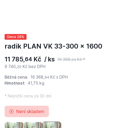
Sleva 28%
radik PLAN VK 33-300 x 1600
11 785,
Kč / ks
64
16 368,
Kč *
94
9 740,
Kč bez DPH
20
Běžná cena:
16 368,
Kč
s DPH
94
Hmotnost:
41,75 kg
* Nejnižší cena za 30 dní
Není skladem