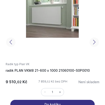
Radik typ Plan VK
radik PLAN VKM8 21-600 x 1000 21060100-S0P0010
r
9 510,
Kč
7 859,
Kč bez DPH
02
Není skladem
52
Do košíku