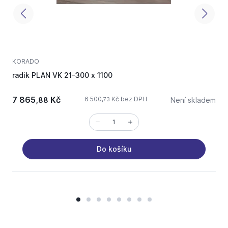
KORADO
radik PLAN VK 21-300 x 1100
r
7 865,
Kč
6 500,
Kč bez DPH
88
Není skladem
73
Do košíku