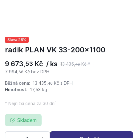
Sleva 28%
radik PLAN VK 33-200x1100
9 673,
Kč / ks
53
13 435,
Kč *
46
7 994,
Kč bez DPH
66
Běžná cena:
13 435,
Kč
s DPH
46
Hmotnost:
17,53 kg
* Nejnižší cena za 30 dní
Skladem