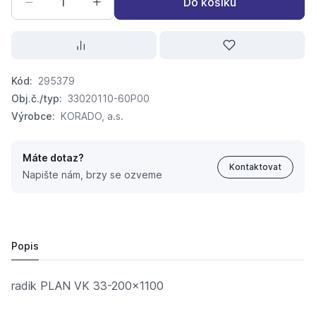
Do košíku
Kód:
295379
Obj.č./typ:
33020110-60P00
Výrobce:
KORADO, a.s.
Máte dotaz?
Kontaktovat
Napište nám, brzy se ozveme
radik PLAN VK 33-200x1100
9 673,
Kč
53
11 103,
Kč
69
Popis
radik PLAN VK 33-200x1100