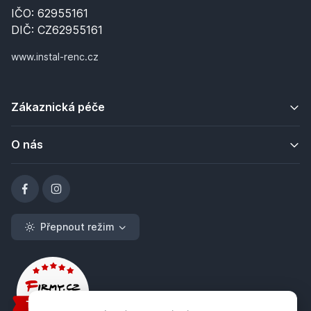
IČO: 62955161
DIČ: CZ62955161
www.instal-renc.cz
Zákaznická péče
O nás
Přepnout režim