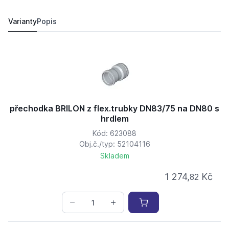
přechodka BRILON centrická DN80/60 ALU
362,
Kč
47
344,
Kč
32
Varianty
Popis
přechodka BRILON z flex.trubky DN83/75 na DN80 s
hrdlem
Kód: 623088
Obj.č./typ: 52104116
Skladem
1 274,
Kč
82