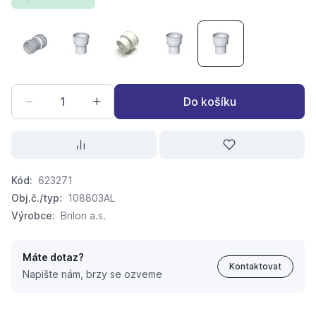
přechodka BRILON z flex.trubky DN83/75 na DN80 s hrdl
přechodka BRILON DN60/80 s hrdlem DN80 cent
přechodka BRILON koaxiální DN100/60
přechodka BRILON DN110/80 s
přechodka BRILON 
Do košíku
Kód:
623271
Obj.č./typ:
108803AL
Výrobce:
Brilon a.s.
Máte dotaz?
Kontaktovat
Napište nám, brzy se ozveme