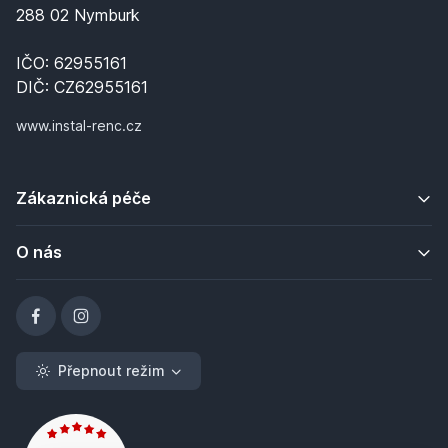
288 02 Nymburk
IČO: 62955161
DIČ: CZ62955161
www.instal-renc.cz
Zákaznická péče
O nás
Přepnout režim