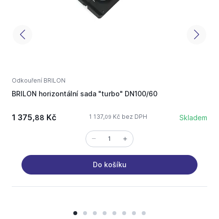
Odkouření BRILON
O
BRILON horizontální sada "turbo" DN100/60
k
1 375,
Kč
1
1 137,
Kč bez DPH
88
Skladem
09
Do košíku