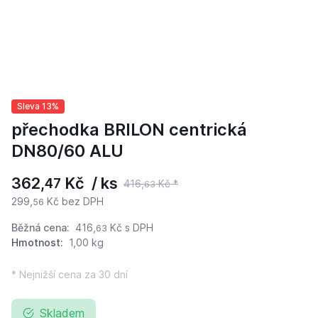
Sleva 13%
přechodka BRILON centrická
DN80/60 ALU
362,
Kč / ks
47
416,
Kč *
63
299,
Kč bez DPH
56
Běžná cena:
416,
Kč
s DPH
63
Hmotnost:
1,00 kg
* Nejnižší cena za 30 dní
Skladem