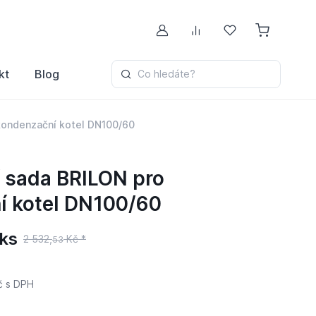
Můj účet
Porovnávání
Oblíbené
kt
Blog
Co hledáte?
 kondenzační kotel DN100/60
í sada BRILON pro
í kotel DN100/60
ks
2 532,
Kč *
53
č
s DPH