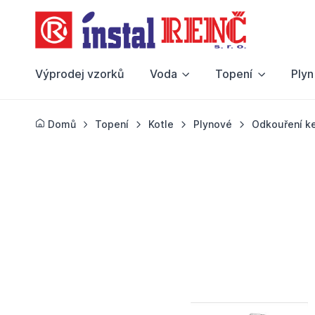
Výprodej vzorků
Voda
Topení
Plyn
Domů
Topení
Kotle
Plynové
Odkouření k