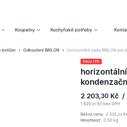
Koupelny
Kuchyňské potřeby
Konta
e kotlům
Odkouření BRILON
horizontální sada BRILON pro
Sleva 13%
horizontáln
kondenzačn
2 203,
Kč / 
30
1 820,
Kč bez DPH
91
Běžná cena:
2 532,
K
53
Hmotnost:
0,50 kg