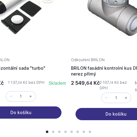
RILON
Odkouření BRILON
zontální sada "turbo"
BRILON fasádní kontrolní kus 
nerez přímý
č
2 549,
Kč
1 137,
Kč bez DPH
2 107,
Kč bez
Skladem
64
09
14
DPH
Do košíku
Do košíku