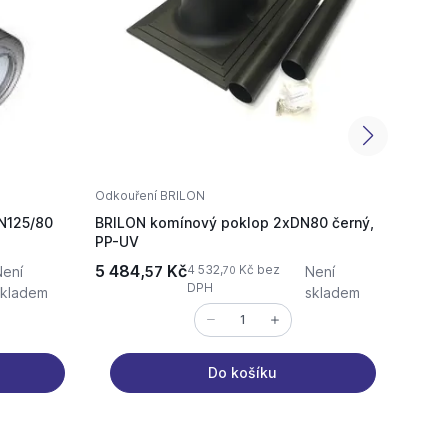
Odkouření BRILON
Odkouř
DN125/80
BRILON komínový poklop 2xDN80 černý,
BRILO
PP-UV
5 484,
Kč
1 615
4 532,
Kč bez
Není
57
Není
70
DPH
skladem
skladem
Do košíku