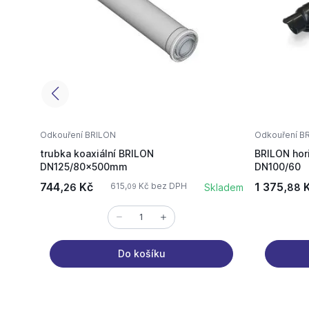
Odkouření BRILON
Odkouření B
trubka koaxiální BRILON
BRILON hori
DN125/80x500mm
DN100/60
744,
Kč
1 375,
K
615,
Kč bez DPH
26
Skladem
88
09
Do košíku