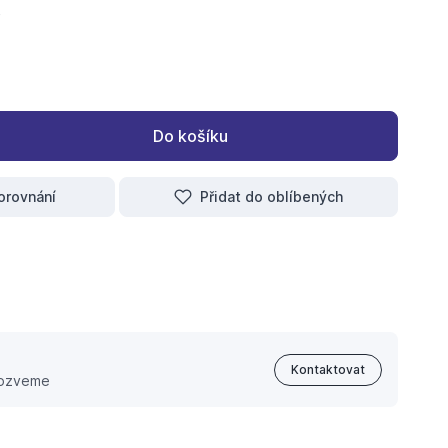
Do košíku
orovnání
Přidat do oblíbených
Kontaktovat
 ozveme