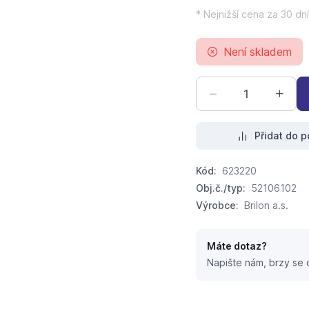
* Nejnižší cena za 30 dní
Není skladem
Přidat do p
Kód:
623220
Obj.č./typ:
52106102
Výrobce:
Brilon a.s.
Máte dotaz?
Napište nám, brzy se