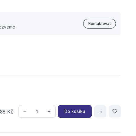
Kontaktovat
 ozveme
,
Kč
Do košíku
88