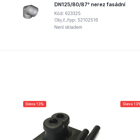
DN125/80/87° nerez fasádní
Kód: 623325
Obj.č./typ: 52102516
Není skladem
Sleva 13%
Sleva 13