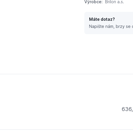
Výrobce:
Brilon a.s.
Máte dotaz?
Napište nám, brzy se
asádní
636