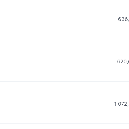
636
620,
1 072,