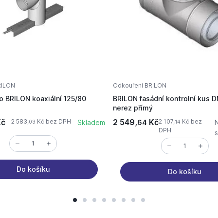
RILON
Odkouření BRILON
o BRILON koaxiální 125/80
BRILON fasádní kontrolní kus 
nerez přímý
č
2 549,
Kč
2 583,
Kč bez DPH
2 107,
Kč bez
Skladem
64
03
14
DPH
Do košíku
Do košíku