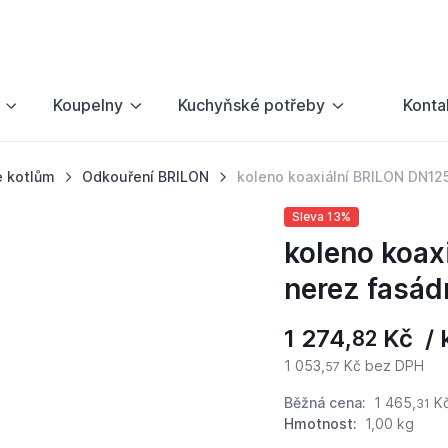
Koupelny
Kuchyňské potřeby
Konta
e kotlům
Odkouření BRILON
koleno koaxiální BRILON DN12
Sleva 13%
koleno koax
nerez fasád
1 274,
Kč / 
82
1 053,
Kč bez DPH
57
Běžná cena:
1 465,
K
31
Hmotnost:
1,00 kg