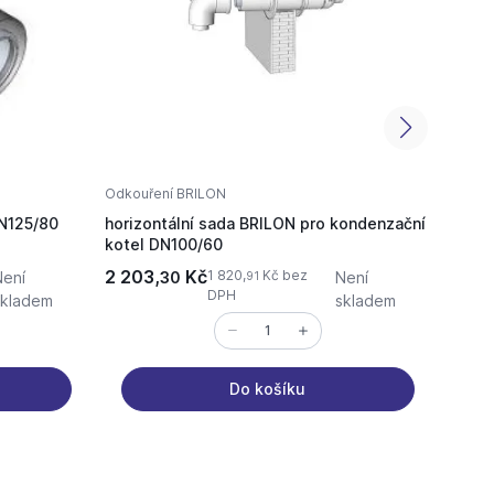
Odkouření BRILON
Odkouř
DN125/80
horizontální sada BRILON pro kondenzační
BRILO
kotel DN100/60
DN10
2 203,
Kč
1 375
1 820,
Kč bez
Není
30
Není
91
DPH
skladem
skladem
Do košíku