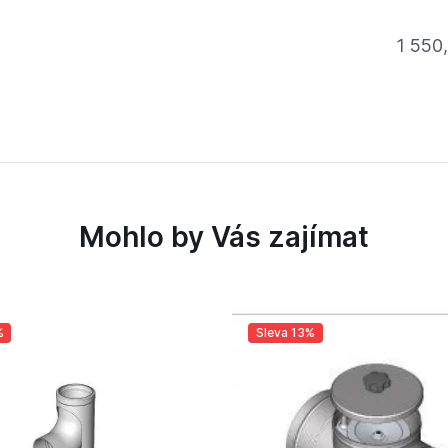
1 550
Mohlo by Vás zajímat
%
Sleva 13%