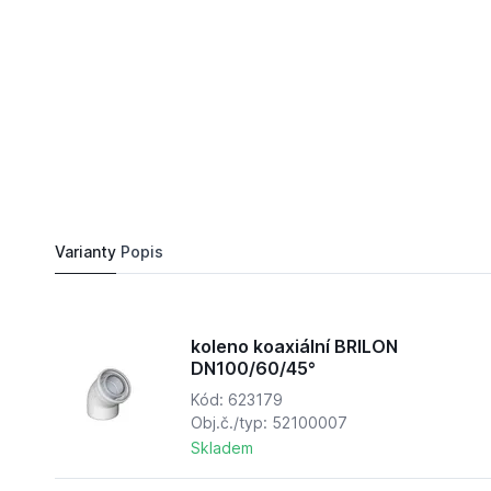
1 274,
Kč
82
koleno koaxiální BRILON DN125/80/30° nerez f
Do košíku
1 211 Kč
Varianty
Popis
koleno koaxiální BRILON
DN100/60/45°
Kód: 623179
Obj.č./typ: 52100007
Skladem