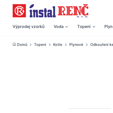
Výprodej vzorků
Voda
Topení
Plyn
Domů
Topení
Kotle
Plynové
Odkouření k