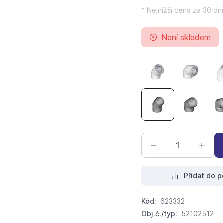
* Nejnižší cena za 30 dní
Není skladem
koleno koaxiální 
koleno k
koleno koaxiální B
koleno ko
Přidat do p
Kód:
623332
Obj.č./typ:
52102512