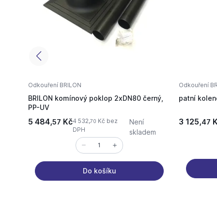
Odkouření BRILON
Odkouření B
BRILON komínový poklop 2xDN80 černý,
patní kolen
PP-UV
5 484,
Kč
3 125,
K
4 532,
Kč bez
57
Není
47
70
DPH
skladem
Do košíku