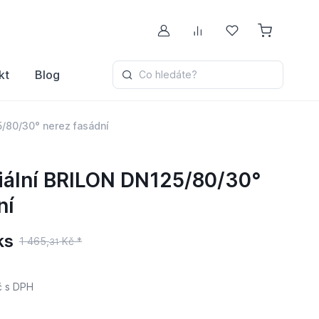
Můj účet
Porovnávání
Oblíbené
kt
Blog
Co hledáte?
5/80/30° nerez fasádní
iální BRILON DN125/80/30°
ní
ks
1 465,
Kč *
31
č
s DPH